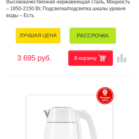
Высококачественная нержавеющая сталь, Мощность
– 1850-2150 Вт, Подсветка/подсветка шкалы уровня
воды – Есть
РАССРОЧКА
ЛУЧШАЯ ЦЕНА
leaderboard
3 695 руб.
В корзину