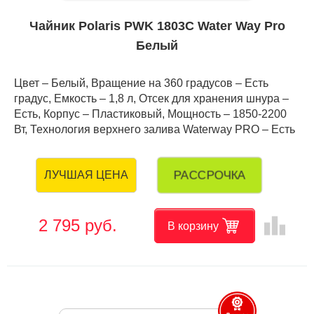
Чайник Polaris PWK 1803C Water Way Pro
Белый
Цвет – Белый, Вращение на 360 градусов – Есть
градус, Емкость – 1,8 л, Отсек для хранения шнура –
Есть, Корпус – Пластиковый, Мощность – 1850-2200
Вт, Технология верхнего залива Waterway PRO – Есть
РАССРОЧКА
ЛУЧШАЯ ЦЕНА
leaderboard
2 795 руб.
В корзину