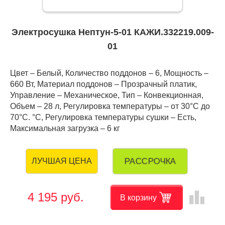
Электросушка Нептун-5-01 КАЖИ.332219.009-
01
Цвет – Белый, Количество поддонов – 6, Мощность –
660 Вт, Материал поддонов – Прозрачный платик,
Управление – Механическое, Тип – Конвекционная,
Объем – 28 л, Регулировка температуры – от 30°С до
70°С. °C, Регулировка температуры сушки – Есть,
Максимальная загрузка – 6 кг
РАССРОЧКА
ЛУЧШАЯ ЦЕНА
leaderboard
4 195 руб.
В корзину