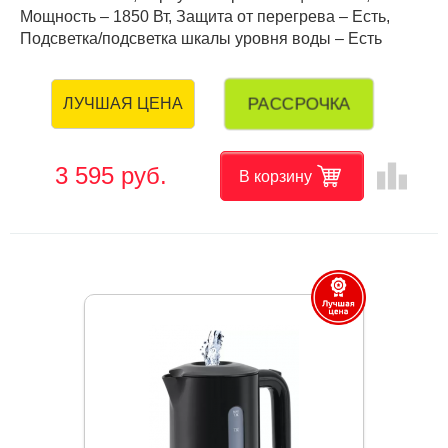
Мощность – 1850 Вт, Защита от перегрева – Есть,
Подсветка/подсветка шкалы уровня воды – Есть
РАССРОЧКА
ЛУЧШАЯ ЦЕНА
leaderboard
3 595 руб.
В корзину