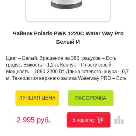
Чайник Polaris PWK 1220C Water Way Pro
Белый И
Цвет – Белый, Вращение на 360 градусов – Есть
градус, Емкость – 1,2 л, Корпус – Пластиковый,
Мощность – 1880-2200 Вт, Длина сетевого шнура – 0,7
м, Технология верхнего залива Waterway PRO – Есть
РАССРОЧКА
ЛУЧШАЯ ЦЕНА
leaderboard
2 995 руб.
В корзину