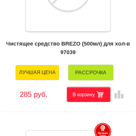
Чистящее средство BREZO (500мл) для хол-в
97039
РАССРОЧКА
ЛУЧШАЯ ЦЕНА
leaderboard
285 руб.
В корзину