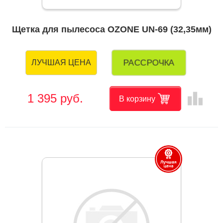
Щетка для пылесоса OZONE UN-69 (32,35мм)
РАССРОЧКА
ЛУЧШАЯ ЦЕНА
leaderboard
1 395 руб.
В корзину