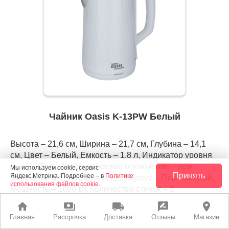
Чайник Oasis K-13PW Белый
Высота – 21,6 см, Ширина – 21,7 см, Глубина – 14,1
см, Цвет – Белый, Емкость – 1,8 л, Индикатор уровня
воды – Есть, Автоматическое отключение – при
Мы используем cookie, сервис
Принять
Яндекс.Метрика. Подробнее – в
Политике
закипании и отсутствии воды, Корпус – Пластиковый,
использования файлов cookie
.
Мощность – 1800 Вт, Количество стенок – 2
home
payments
local_shipping
rate_review
place
Главная
Рассрочка
Доставка
Отзывы
Магазин
РАССРОЧКА
ЛУЧШАЯ ЦЕНА