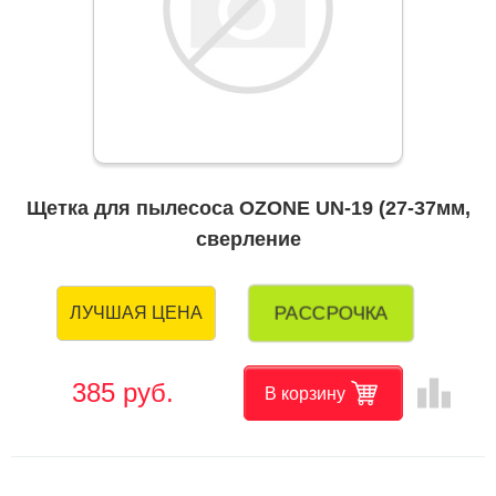
Щетка для пылесоса OZONE UN-19 (27-37мм,
сверление
РАССРОЧКА
ЛУЧШАЯ ЦЕНА
leaderboard
385 руб.
В корзину