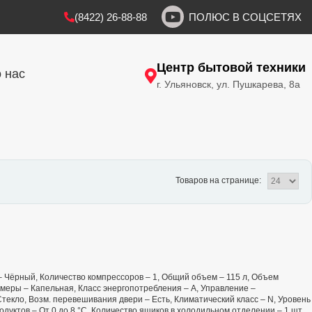
(8422) 26-88-88
ПОЛЮС В СОЦСЕТЯХ
Центр бытовой техники
 нас
г. Ульяновск, ул. Пушкарева, 8а
Товаров на странице:
т – Чёрный, Количество компрессоров – 1, Общий объем – 115 л, Объем
меры – Капельная, Класс энергопотребления – А, Управление –
текло, Возм. перевешивания двери – Есть, Климатический класс – N, Уровень
дуктов – От 0 до 8 °C, Количество ящиков в холодильном отделении – 1 шт.