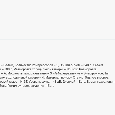
ет – Белый, Количество компрессоров – 1, Общий объем – 340 л, Объем
 – 100 л, Разморозка холодильной камеры – NoFrost, Разморозка
 – А, Мощность замораживания – 3 кг/24ч, Управление – Электронное, Тип
ок в холодильной камере – 4, Материал полок – Стекло, Ящиков в мороз.
еский класс – N-ST, Уровень шума – 43 дБ, Дисплей – Есть, Время сохранения
 Есть, Режим суперохлаждения – Есть