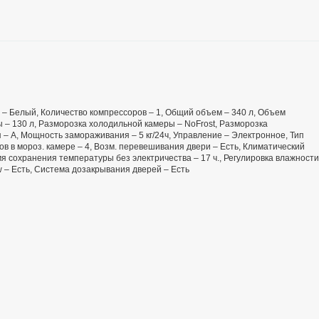
ет – Белый, Количество компрессоров – 1, Общий объем – 340 л, Объем
 – 130 л, Разморозка холодильной камеры – NoFrost, Разморозка
 – А, Мощность замораживания – 5 кг/24ч, Управление – Электронное, Тип
в в мороз. камере – 4, Возм. перевешивания двери – Есть, Климатический
емя сохранения температуры без электричества – 17 ч., Регулировка влажности
low – Есть, Система дозакрывания дверей – Есть