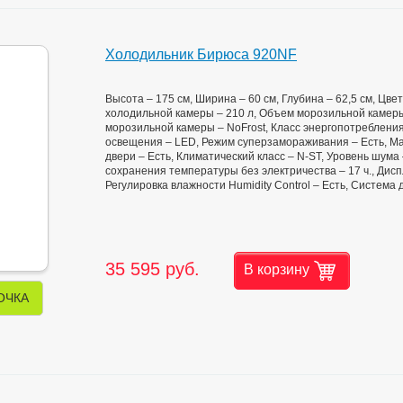
Холодильник Бирюса 920NF
Высота – 175 см, Ширина – 60 см, Глубина – 62,5 см, Цв
холодильной камеры – 210 л, Объем морозильной камеры
морозильной камеры – NoFrost, Класс энергопотребления
освещения – LED, Режим суперзамораживания – Есть, Мат
двери – Есть, Климатический класс – N-ST, Уровень шума 
сохранения температуры без электричества – 17 ч., Дисп
Регулировка влажности Humidity Control – Есть, Система
35 595 руб.
В корзину
ОЧКА