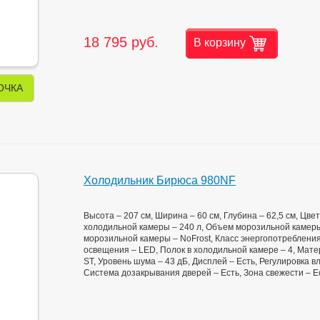
18 795 руб.
В корзину
ОЧКА
Холодильник Бирюса 980NF
Высота – 207 см, Ширина – 60 см, Глубина – 62,5 см, Цв
холодильной камеры – 240 л, Объем морозильной камеры
морозильной камеры – NoFrost, Класс энергопотребления
освещения – LED, Полок в холодильной камере – 4, Матер
ST, Уровень шума – 43 дБ, Дисплей – Есть, Регулировка вл
Система дозакрывания дверей – Есть, Зона свежести – Е