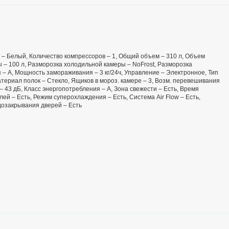
ет – Белый, Количество компрессоров – 1, Общий объем – 310 л, Объем
 – 100 л, Разморозка холодильной камеры – NoFrost, Разморозка
 – А, Мощность замораживания – 3 кг/24ч, Управление – Электронное, Тип
ериал полок – Стекло, Ящиков в мороз. камере – 3, Возм. перевешивания
– 43 дБ, Класс энергопотребления – А, Зона свежести – Есть, Время
лей – Есть, Режим суперохлаждения – Есть, Система Air Flow – Есть,
 дозакрывания дверей – Есть