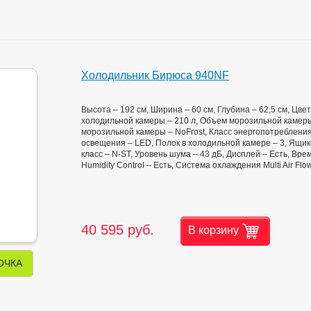
Холодильник Бирюса 940NF
Высота – 192 см, Ширина – 60 см, Глубина – 62,5 см, Цв
холодильной камеры – 210 л, Объем морозильной камеры
морозильной камеры – NoFrost, Класс энергопотребления
освещения – LED, Полок в холодильной камере – 3, Ящико
класс – N-ST, Уровень шума – 43 дБ, Дисплей – Есть, Вр
Humidity Control – Есть, Система охлаждения Multi Air F
40 595 руб.
В корзину
ОЧКА