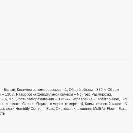
ет – Белый, Количество компрессоров – 1, Общий объем – 370 л, Объем
 – 130 л, Разморозка холодильной камеры – NoFrost, Разморозка
 – А, Мощность замораживания – 3 кг/24ч, Управление – Электронное, Тип
иал полок – Стекло, Ящиков в мороз. камере – 4, Климатический класс – N-
ажности Humidity Control – Есть, Система охлаждения Multi Air Flow – Есть,
сть