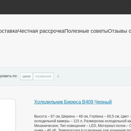
оставка
Честная рассрочка
Полезные советы
Отзывы о
ровать по:
цене
названию
Холодильник Бирюса B409 Черный
Высота – 87 см, Ширина – 48 см, Глубина – 60,5 см, Цве
холодильной камеры – 115 л, Разморозка холодильной ка
Механическое, Тип освещения – LED, Материал полок – С
шума – 40 дБ, Температура в отделении для хранения про