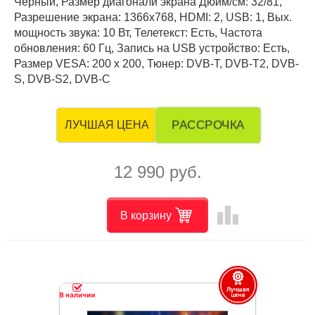
Чёрный, Размер диагонали экрана Дюйм/см: 32/81,
Разрешение экрана: 1366x768, HDMI: 2, USB: 1, Вых.
мощность звука: 10 Вт, Телетекст: Есть, Частота
обновления: 60 Гц, Запись на USB устройство: Есть,
Размер VESA: 200 x 200, Тюнер: DVB-T, DVB-T2, DVB-
S, DVB-S2, DVB-C
РАССРОЧКА
ЛУЧШАЯ ЦЕНА
12 990 руб.
leaderboard
В корзину