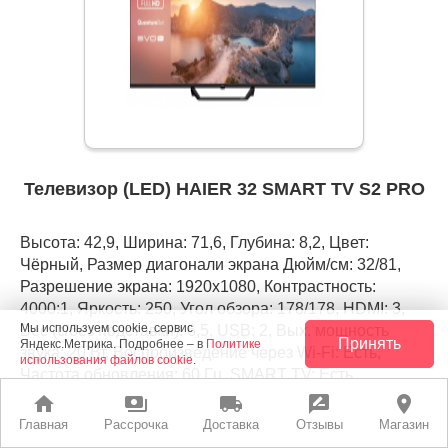
Телевизор (LED) HAIER 32 SMART TV S2 PRO
Высота: 42,9, Ширина: 71,6, Глубина: 8,2, Цвет:
Чёрный, Размер диагонали экрана Дюйм/см: 32/81,
Разрешение экрана: 1920x1080, Контрастность:
4000:1, Яркость: 250, Угол обзора: 178/178, HDMI: 3,
Мы используем cookie, сервис
Вес (с/без подставки): 6,5, USB: 2, Вых. мощность
Принять
Яндекс.Метрика. Подробнее – в
Политике
звука: 20 Вт, Воспроизведение через Wi-Fi: Есть,
использования файлов cookie
.
Частота обновления: 60 Гц, SMART TV: Есть,
Операционная система: Android TV 11.0, Формат
home
payments
local_shipping
rate_review
place
экрана: 16:9, HDR 10: Есть, Цифровое
Главная
Рассрочка
Доставка
Отзывы
Магазин
шумоподавление: Есть, Таймер Вкл/Выкл: Есть,