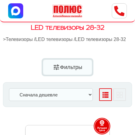
Центр бытовой техники
г. Ульяновск, ул. Пушкарева, 8a
LED телевизоры 28-32
>
Телевизоры
/
LED телевизоры
/
LED телевизоры 28-32
tune
Фильтры