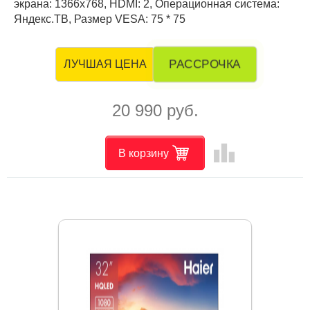
экрана: 1366x768, HDMI: 2, Операционная система:
Яндекс.ТВ, Размер VESA: 75 * 75
РАССРОЧКА
ЛУЧШАЯ ЦЕНА
20 990 руб.
leaderboard
В корзину