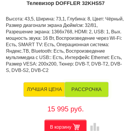
Телевизор DOFFLER 32KHS57
Высота: 43,5, Ширина: 73,1, Глубина: 8, Цвет: Чёрный,
Размер диагонали экрана Дюйм/см: 32/81,
Разрешение экрана: 1366x768, HDMI: 2, USB: 1, Вых.
мощность звука: 16 Вт, Воспроизведение через Wi-Fi:
Есть, SMART TV: Есть, Операционная система:
Яндекс.ТВ, Bluetooth: Есть, Воспроизведение
мультимедиа с USB:: Есть, Интерфейс Ethernet: Есть,
Размер VESA: 200x200, Тюнер: DVB-T, DVB-T2, DVB-
S, DVB-S2, DVB-C2
РАССРОЧКА
ЛУЧШАЯ ЦЕНА
15 995 руб.
leaderboard
В корзину