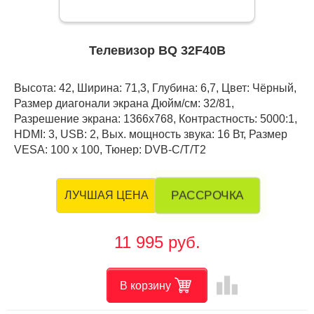
Телевизор BQ 32F40B
Высота: 42, Ширина: 71,3, Глубина: 6,7, Цвет: Чёрный,
Размер диагонали экрана Дюйм/см: 32/81,
Разрешение экрана: 1366x768, Контрастность: 5000:1,
HDMI: 3, USB: 2, Вых. мощность звука: 16 Вт, Размер
VESA: 100 х 100, Тюнер: DVB-C/T/T2
РАССРОЧКА
ЛУЧШАЯ ЦЕНА
11 995 руб.
leaderboard
В корзину