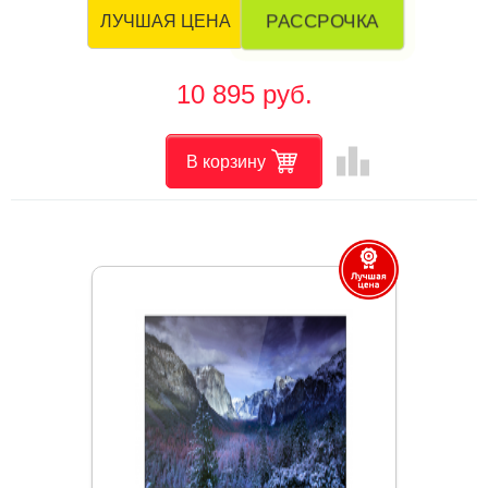
РАССРОЧКА
ЛУЧШАЯ ЦЕНА
10 895 руб.
leaderboard
В корзину