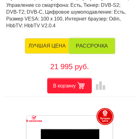
Управление со смартфона: Есть, Тюнер: DVB-S2;
DVB-T2; DVB-С, Цифровое шумоподавление: Есть,
Размер VESA: 100 х 100, Интернет браузер: Odin,
HbbTV: HbbTV V2.0.4
РАССРОЧКА
ЛУЧШАЯ ЦЕНА
21 995 руб.
leaderboard
В корзину