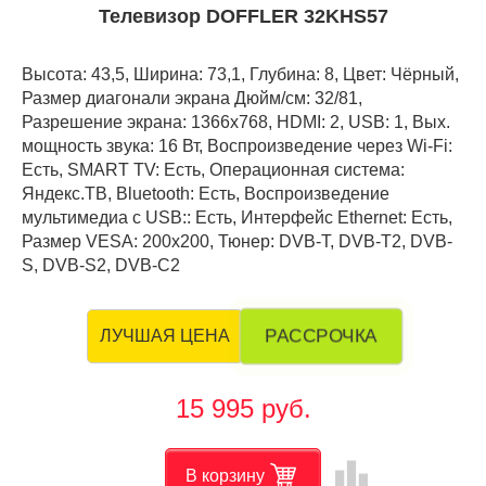
Телевизор DOFFLER 32KHS57
Высота: 43,5, Ширина: 73,1, Глубина: 8, Цвет: Чёрный,
Размер диагонали экрана Дюйм/см: 32/81,
Разрешение экрана: 1366x768, HDMI: 2, USB: 1, Вых.
мощность звука: 16 Вт, Воспроизведение через Wi-Fi:
Есть, SMART TV: Есть, Операционная система:
Яндекс.ТВ, Bluetooth: Есть, Воспроизведение
мультимедиа с USB:: Есть, Интерфейс Ethernet: Есть,
Размер VESA: 200x200, Тюнер: DVB-T, DVB-T2, DVB-
S, DVB-S2, DVB-C2
РАССРОЧКА
ЛУЧШАЯ ЦЕНА
15 995 руб.
leaderboard
В корзину