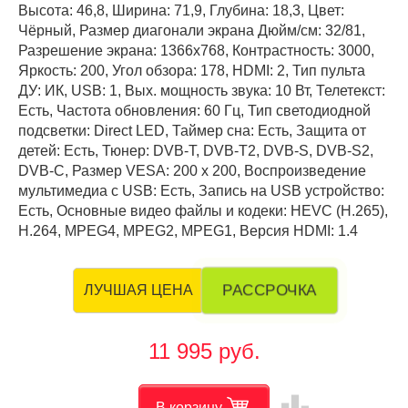
Высота: 46,8, Ширина: 71,9, Глубина: 18,3, Цвет:
Чёрный, Размер диагонали экрана Дюйм/см: 32/81,
Разрешение экрана: 1366x768, Контрастность: 3000,
Яркость: 200, Угол обзора: 178, HDMI: 2, Тип пульта
ДУ: ИК, USB: 1, Вых. мощность звука: 10 Вт, Телетекст:
Есть, Частота обновления: 60 Гц, Тип светодиодной
подсветки: Direct LED, Таймер сна: Есть, Защита от
детей: Есть, Тюнер: DVB-T, DVB-T2, DVB-S, DVB-S2,
DVB-C, Размер VESA: 200 х 200, Воспроизведение
мультимедиа с USB: Есть, Запись на USB устройство:
Есть, Основные видео файлы и кодеки: HEVC (H.265),
H.264, MPEG4, MPEG2, MPEG1, Версия HDMI: 1.4
РАССРОЧКА
ЛУЧШАЯ ЦЕНА
11 995 руб.
leaderboard
В корзину