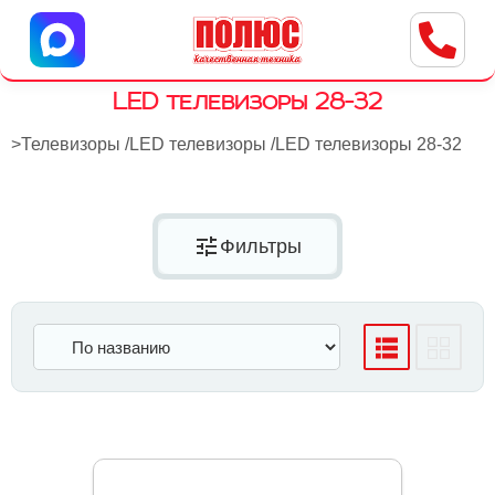
Центр бытовой техники
г. Ульяновск, ул. Пушкарева, 8a
LED телевизоры 28-32
>
Телевизоры
/
LED телевизоры
/
LED телевизоры 28-32
tune
Фильтры