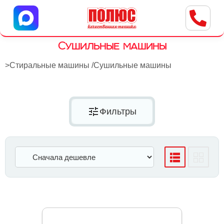
Центр бытовой техники
г. Ульяновск, ул. Пушкарева, 8a
Сушильные машины
>
Стиральные машины
/
Сушильные машины
tune
Фильтры