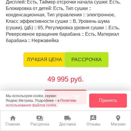
Дисплей: Есть, Таймер отсрочки начала сушки: Есть,
Блокировка от детей: Есть, Тип сушки ::
конденсационная, Тип управления :: электронное,
Класс эффективности сушки :: B, Уровень шума
(сушки), (дБ) :: 65, Регулировка уровня сушки :: Есть,
Реверсивное вращение барабана :: Есть, Материал
барабана :: Нержавейка
РАССРОЧКА
ЛУЧШАЯ ЦЕНА
49 995 руб.
leaderboard
Мы используем cookie, сервис
В корзину
Принять
Яндекс.Метрика. Подробнее – в
Политике
использования файлов cookie
.
home
payments
local_shipping
rate_review
place
Главная
Рассрочка
Доставка
Отзывы
Магазин