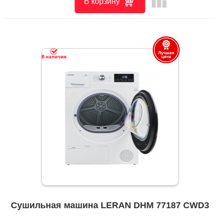
leaderboard
В корзину
Сушильная машина LERAN DHM 77187 CWD3