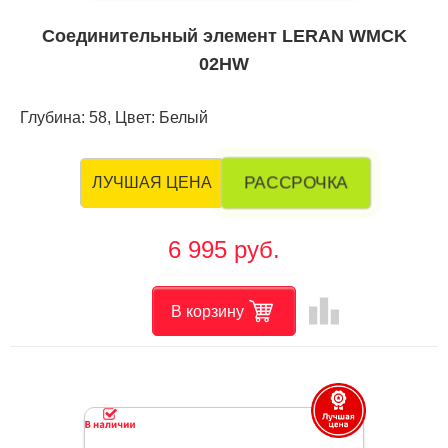
Соединительный элемент LERAN WMCK
02HW
Глубина: 58, Цвет: Белый
РАССРОЧКА
ЛУЧШАЯ ЦЕНА
6 995 руб.
leaderboard
В корзину