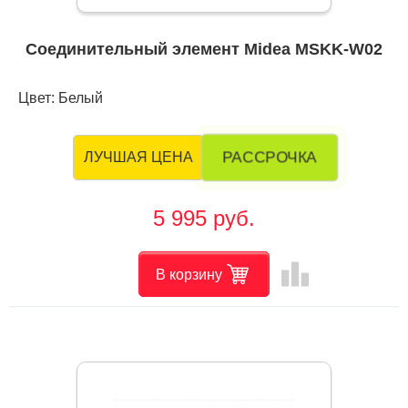
Соединительный элемент Midea MSKK-W02
Цвет: Белый
РАССРОЧКА
ЛУЧШАЯ ЦЕНА
5 995 руб.
leaderboard
В корзину