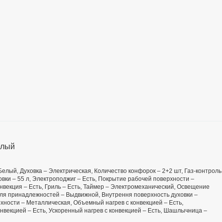
елый
 Белый, Духовка – Электрическая, Количество конфорок – 2+2 шт, Газ-контроль
ховки – 55 л, Электроподжиг – Есть, Покрытие рабочей поверхности –
векция – Есть, Гриль – Есть, Таймер – Электромеханический, Освещение
 для принадлежностей – Выдвижной, Внутрення поверхность духовки –
ности – Металлическая, Объемный нагрев с конвекцией – Есть,
онвекцией – Есть, Ускоренный нагрев с конвекцией – Есть, Шашлычница –