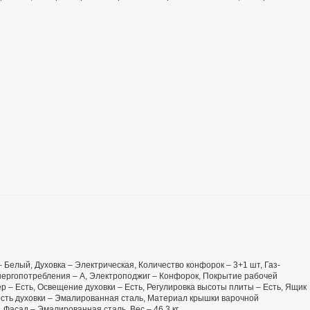
 – Белый, Духовка – Электрическая, Количество конфорок – 3+1 шт, Газ-
 энергопотребления – А, Электроподжиг – Конфорок, Покрытие рабочей
р – Есть, Освещение духовки – Есть, Регулировка высоты плиты – Есть, Ящик
сть духовки – Эмалированная сталь, Материал крышки варочной
 Фасад – Эмалированная сталь, Вес – 46,3 кг