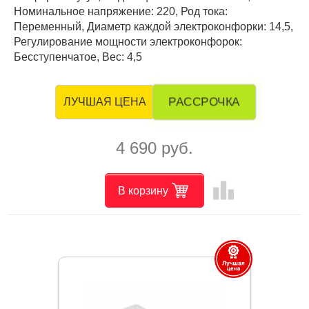
Номинальное напряжение: 220, Род тока:
Переменный, Диаметр каждой электроконфорки: 14,5,
Регулирование мощности электроконфорок:
Бесступенчатое, Вес: 4,5
РАССРОЧКА
ЛУЧШАЯ ЦЕНА
4 690 руб.
leaderboard
В корзину