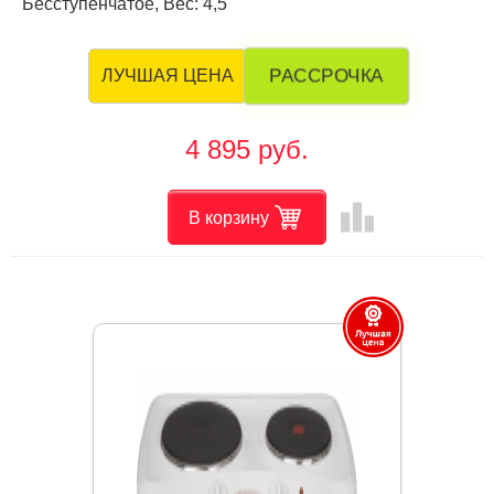
Бесступенчатое, Вес: 4,5
РАССРОЧКА
ЛУЧШАЯ ЦЕНА
4 895 руб.
leaderboard
В корзину