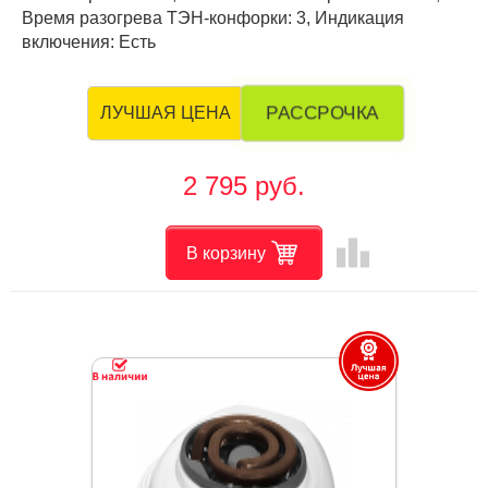
Время разогрева ТЭН-конфорки: 3, Индикация
включения: Есть
РАССРОЧКА
ЛУЧШАЯ ЦЕНА
2 795 руб.
leaderboard
В корзину