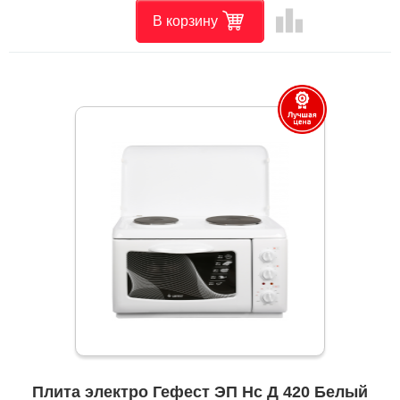
leaderboard
В корзину
Плита электро Гефест ЭП Нс Д 420 Белый