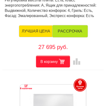
Регулировка высоты плиты: Есть, Класс
энергопотребления: А, Ящик для принадлежностей:
Выдвижной, Количество конфорок: 4, Гриль: Есть,
Фасад: Эмалированный, Экспресс-конфорка: Есть
РАССРОЧКА
ЛУЧШАЯ ЦЕНА
27 695 руб.
leaderboard
В корзину