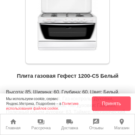
Плита газовая Гефест 1200-С5 Белый
Высота: 85, Ширина: 60, Глубина: 60, Цвет: Белый,
Количество конфорок: 4, Газ-контроль: Духовки,
Мы используем cookie, сервис
Принять
Яндекс.Метрика. Подробнее – в
Политике
Электроподжиг: Конфорок, Тип духовки: Газовая,
использования файлов cookie
.
Полезный объем духовки: 63, Таймер: Механический,
Покрытие рабочей поверхности: Эмалированная
home
payments
local_shipping
rate_review
place
сталь, Внутренняя поверхность духовки: Эмаль
Главная
Рассрочка
Доставка
Отзывы
Магазин
легкой очистки, Количество стекол дверцы духовки: 2,