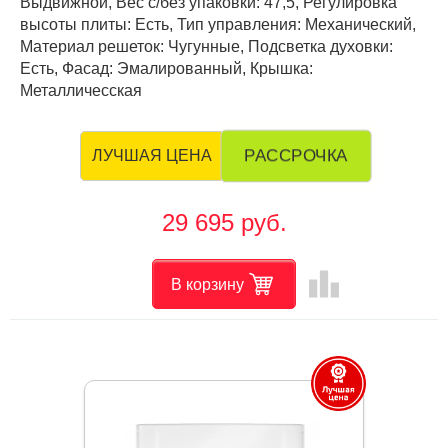
Выдвижной, Вес с/без упаковки: 47,5, Регулировка
высоты плиты: Есть, Тип управления: Механический,
Материал решеток: Чугунные, Подсветка духовки:
Есть, Фасад: Эмалированный, Крышка:
Металличесская
РАССРОЧКА
ЛУЧШАЯ ЦЕНА
29 695 руб.
leaderboard
В корзину