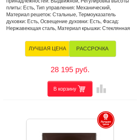
принадлежностей: Выдвижной, Регулировка высоты
плиты: Есть, Тип управления: Механический,
Материал решеток: Стальные, Термоуказатель
духовки: Есть, Освещение духовки: Есть, Фасад:
Нержавеющая сталь, Материал крышки: Стеклянная
РАССРОЧКА
ЛУЧШАЯ ЦЕНА
28 195 руб.
leaderboard
В корзину