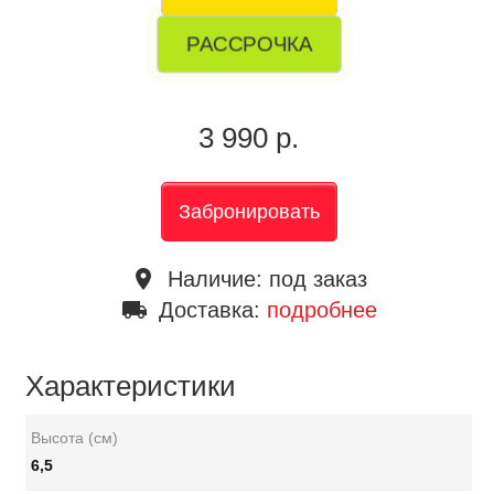
РАССРОЧКА
3 990 р.
Забронировать
place
Наличие:
под заказ
local_shipping
Доставка:
подробнее
Характеристики
Высота (см)
6,5