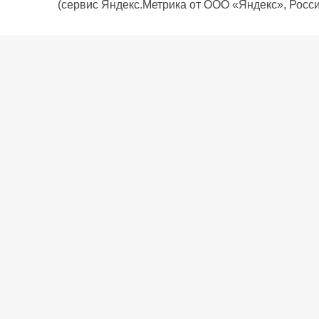
(сервис Яндекс.Метрика от ООО «Яндекс», Росси
О компании
Политика компании
Сервис
Доставка
Рассрочка
Контакты
Подарочная карта