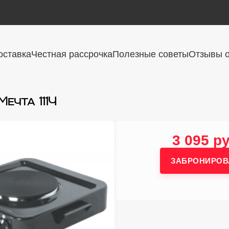
оставка
Честная рассрочка
Полезные советы
Отзывы о
ечта 111Ч
3 095 ру
ЗАБРОНИРОВ