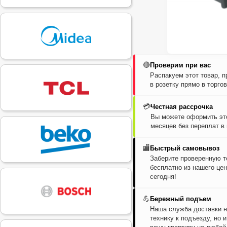
🔴
Проверим при вас
Распакуем этот товар, 
в розетку прямо в торго
💳
Честная рассрочка
Вы можете оформить это
месяцев без переплат в
🏬
Быстрый самовывоз
Заберите проверенную т
бесплатно из нашего цен
сегодня!
💪
Бережный подъем
Наша служба доставки н
технику к подъезду, но 