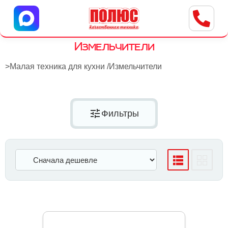
Центр бытовой техники
г. Ульяновск, ул. Пушкарева, 8a
Измельчители
>
Малая техника для кухни
/
Измельчители
tune
Фильтры