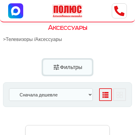
Центр бытовой техники
г. Ульяновск, ул. Пушкарева, 8a
Аксессуары
>
Телевизоры
/
Аксессуары
tune
Фильтры