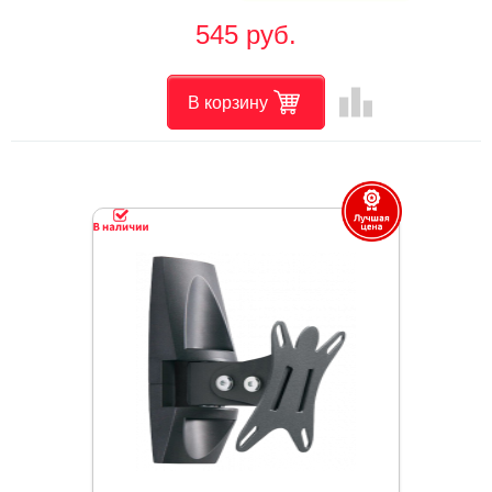
545 руб.
leaderboard
В корзину