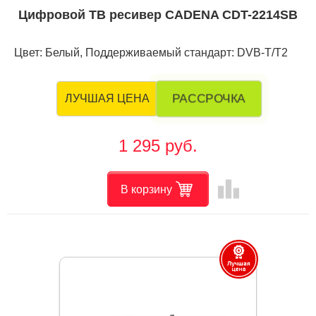
Цифровой ТВ ресивер CADENA CDT-2214SB
Цвет: Белый, Поддерживаемый стандарт: DVB-T/T2
РАССРОЧКА
ЛУЧШАЯ ЦЕНА
1 295 руб.
leaderboard
В корзину