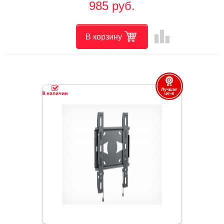
985 руб.
leaderboard
В корзину