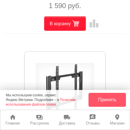
1 590 руб.
leaderboard
В корзину
Мы используем cookie, сервис
Принять
Яндекс.Метрика. Подробнее – в
Политике
использования файлов cookie
.
home
payments
local_shipping
rate_review
place
Главная
Рассрочка
Доставка
Отзывы
Магазин