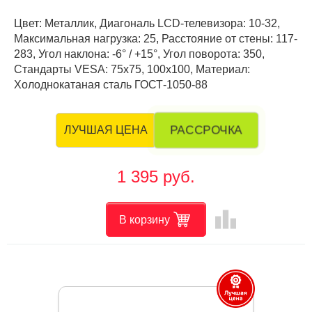
Цвет: Металлик, Диагональ LCD-телевизора: 10-32,
Максимальная нагрузка: 25, Расстояние от стены: 117-
283, Угол наклона: -6° / +15°, Угол поворота: 350,
Стандарты VESA: 75x75, 100x100, Материал:
Холоднокатаная сталь ГОСТ-1050-88
РАССРОЧКА
ЛУЧШАЯ ЦЕНА
1 395 руб.
leaderboard
В корзину