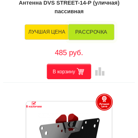
Антенна DVS STREET-14-Р (уличная)
пассивная
РАССРОЧКА
ЛУЧШАЯ ЦЕНА
485 руб.
leaderboard
В корзину