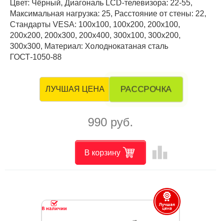
Цвет: Чёрный, Диагональ LCD-телевизора: 22-55,
Максимальная нагрузка: 25, Расстояние от стены: 22,
Стандарты VESA: 100x100, 100x200, 200x100,
200x200, 200x300, 200x400, 300x100, 300x200,
300x300, Материал: Холоднокатаная сталь
ГОСТ-1050-88
РАССРОЧКА
ЛУЧШАЯ ЦЕНА
990 руб.
leaderboard
В корзину