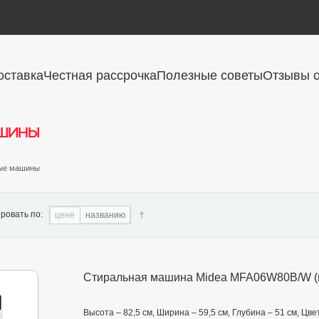
оставка
Честная рассрочка
Полезные советы
Отзывы о
шины
ные машины
ровать по:
цене
названию
Стиральная машина Midea MFA06W80B/W (
Высота – 82,5 см, Ширина – 59,5 см, Глубина – 51 см, Ц