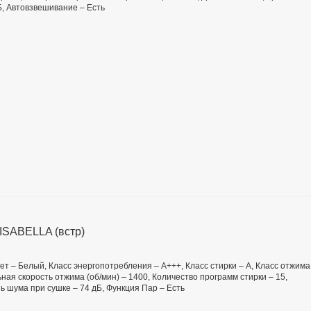
Б, Автовзвешивание – Есть
ISABELLA (встр)
Цвет – Белый, Класс энергопотребления – А+++, Класс стирки – А, Класс отжима
льная скорость отжима (об/мин) – 1400, Количество программ стирки – 15,
нь шума при сушке – 74 дБ, Функция Пар – Есть