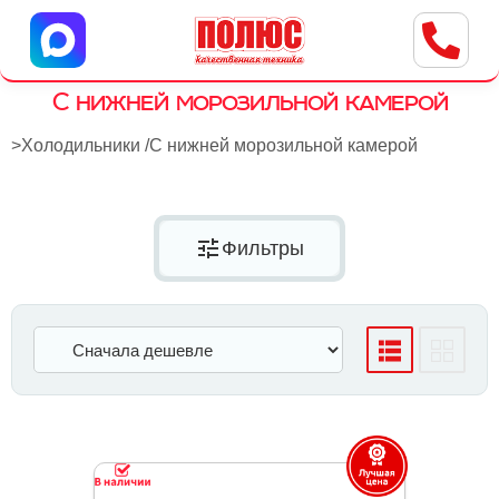
Центр бытовой техники
г. Ульяновск, ул. Пушкарева, 8a
С нижней морозильной камерой
>
Холодильники
/
С нижней морозильной камерой
tune
Фильтры