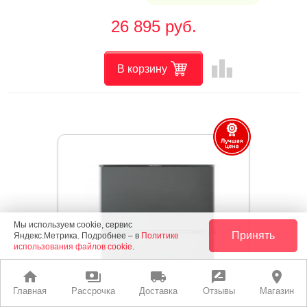
26 895 руб.
leaderboard
В корзину
Мы используем cookie, сервис
Принять
Яндекс.Метрика. Подробнее – в
Политике
использования файлов cookie
.
home
payments
local_shipping
rate_review
place
Главная
Рассрочка
Доставка
Отзывы
Магазин