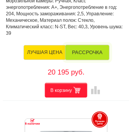
морозильной камеры: Ручная, Класс
энергопотребления: А+, Энергопотребление в год:
204, Мощность замораживания: 2,5, Управление:
Механическое, Материал полок: Стекло,
Климатический класс: N-ST, Вес: 40,3, Уровень шума:
39
РАССРОЧКА
ЛУЧШАЯ ЦЕНА
20 195 руб.
leaderboard
В корзину