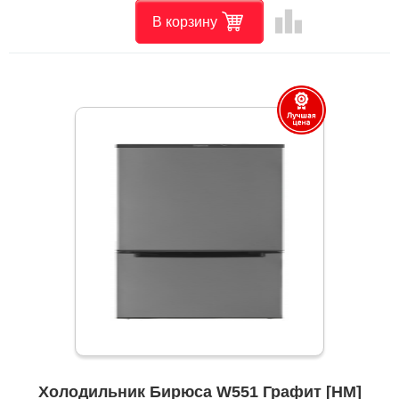
leaderboard
В корзину
Холодильник Бирюса W551 Графит [НМ]