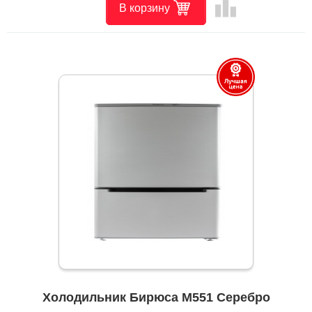
leaderboard
В корзину
Холодильник Бирюса M551 Серебро