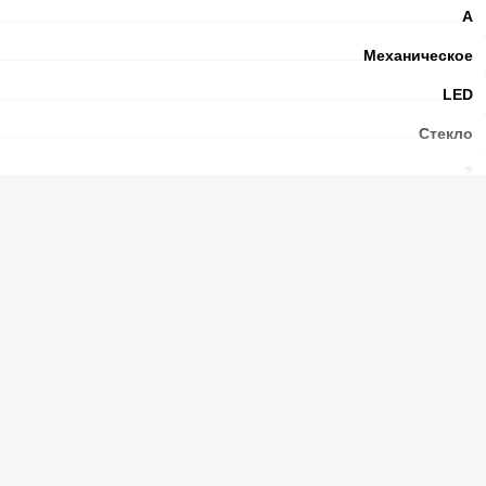
А
Механическое
LED
Стекло
2
N-ST
41
ы без электричества
(ч.)
10
амере
(°C)
-18