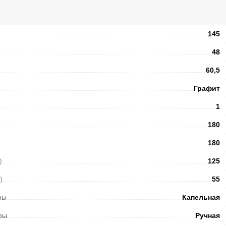
145
48
60,5
Графит
1
180
180
)
125
)
55
ры
Капельная
ры
Ручная