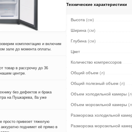
Технические характеристики
Высота
(см)
Ширина
(см)
Глубина
(см)
проверим комплектацию и включим
вом зале до момента оплаты.
Цвет
Количество компрессоров
т товар в рассрочку до 36
Общий объем
(л)
 нашем центре.
Общий полезный объем
(л)
ехнику без дефектов и брака
Объем холодильной камеры
(л
тра на Пушкарева, 8а уже
Объем морозильной камеры
(л
Разморозка холодильной каме
е просто привезет тяжелую
Разморозка морозильной каме
и аккуратно поднимет её прямо в