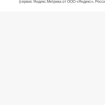
(сервис Яндекс.Метрика от ООО «Яндекс», Росси
О компании
Политика компании
Сервис
Доставка
Рассрочка
Контакты
Подарочная карта