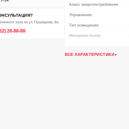
 этаж.
Класс энергопотребления
Управление
ОНСУЛЬТАЦИЯ?
зничного зала на ул. Пушкарева, 8а
Тип освещения
22) 26-88-88
Материал полок
Ящиков в мороз. камере
ВСЕ ХАРАКТЕРИСТИКИ
Климатический класс
Уровень шума
(дБ)
Время сохранения температур
Температура в морозильной к