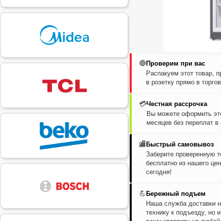
🔴
Проверим при вас
Распакуем этот товар, 
в розетку прямо в торго
💳
Честная рассрочка
Вы можете оформить это
месяцев без переплат в
🏬
Быстрый самовывоз
Заберите проверенную т
бесплатно из нашего цен
сегодня!
💪
Бережный подъем
Наша служба доставки н
технику к подъезду, но 