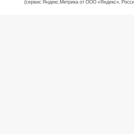
(сервис Яндекс.Метрика от ООО «Яндекс», Росси
О компании
Политика компании
Сервис
Доставка
Рассрочка
Контакты
Подарочная карта