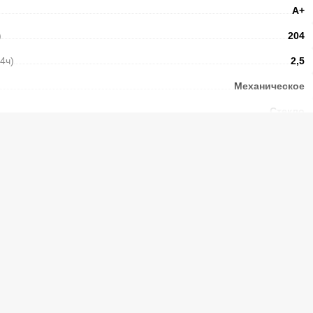
А+
)
204
24ч)
2,5
Механическое
Стекло
N-ST
40,3
39