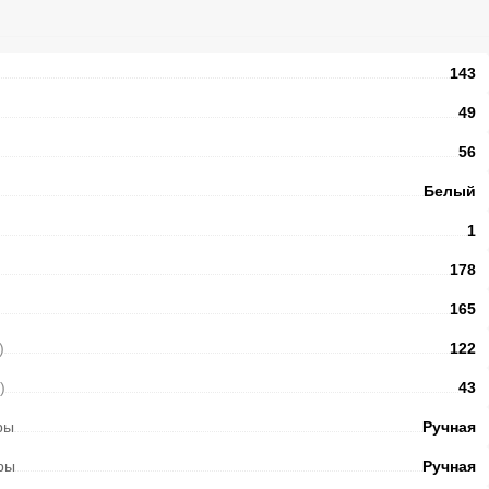
143
49
56
Белый
1
178
165
)
122
)
43
ры
Ручная
ры
Ручная