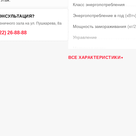
 этаж.
Класс энергопотребления
Энергопотребление в год
(кВтч
ОНСУЛЬТАЦИЯ?
зничного зала на ул. Пушкарева, 8а
Мощность замораживания
(кг/
22) 26-88-88
Управление
Материал полок
ВСЕ ХАРАКТЕРИСТИКИ
Климатический класс
Вес
(кг)
Уровень шума
(дБ)