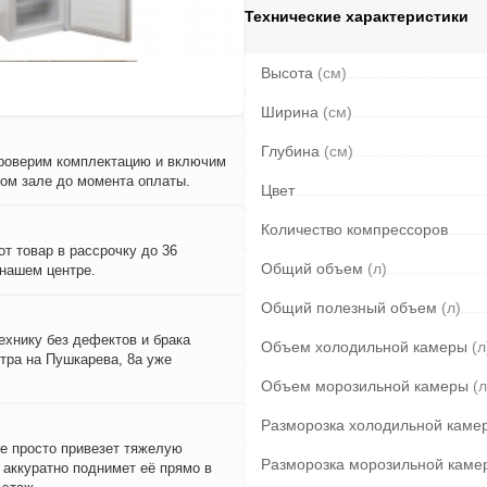
Технические характеристики
Высота
(см)
Ширина
(см)
Глубина
(см)
проверим комплектацию и включим
вом зале до момента оплаты.
Цвет
Количество компрессоров
т товар в рассрочку до 36
Общий объем
(л)
 нашем центре.
Общий полезный объем
(л)
ехнику без дефектов и брака
Объем холодильной камеры
(л
тра на Пушкарева, 8а уже
Объем морозильной камеры
(л
Разморозка холодильной каме
е просто привезет тяжелую
Разморозка морозильной каме
и аккуратно поднимет её прямо в