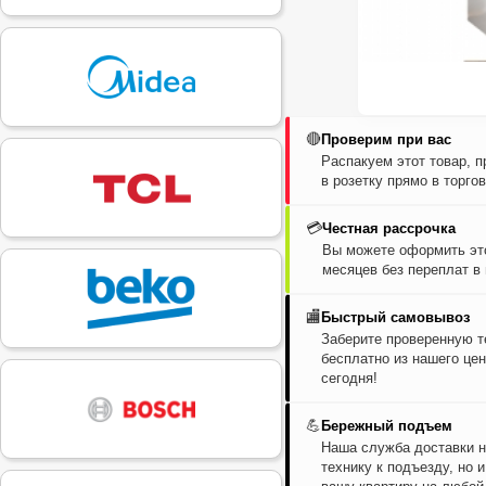
🔴
Проверим при вас
Распакуем этот товар, 
в розетку прямо в торго
💳
Честная рассрочка
Вы можете оформить это
месяцев без переплат в
🏬
Быстрый самовывоз
Заберите проверенную т
бесплатно из нашего цен
сегодня!
💪
Бережный подъем
Наша служба доставки н
технику к подъезду, но 