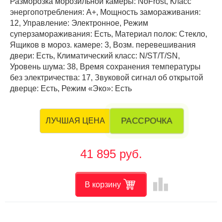
Разморозка морозильной камеры: NoFrost, Класс
энергопотребления: А+, Мощность замораживания:
12, Управление: Электронное, Режим
суперзамораживания: Есть, Материал полок: Стекло,
Ящиков в мороз. камере: 3, Возм. перевешивания
двери: Есть, Климатический класс: N/ST/T/SN,
Уровень шума: 38, Время сохранения температуры
без электричества: 17, Звуковой сигнал об открытой
дверце: Есть, Режим «Эко»: Есть
РАССРОЧКА
ЛУЧШАЯ ЦЕНА
41 895 руб.
leaderboard
В корзину