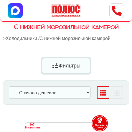
Центр бытовой техники
г. Ульяновск, ул. Пушкарева, 8a
С нижней морозильной камерой
>
Холодильники
/
С нижней морозильной камерой
tune
Фильтры