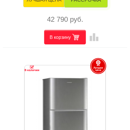
42 790 руб.
leaderboard
В корзину