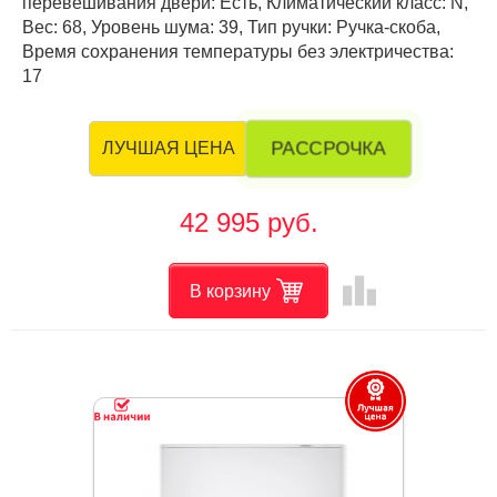
перевешивания двери: Есть, Климатический класс: N,
Вес: 68, Уровень шума: 39, Тип ручки: Ручка-скоба,
Время сохранения температуры без электричества:
17
РАССРОЧКА
ЛУЧШАЯ ЦЕНА
42 995 руб.
leaderboard
В корзину