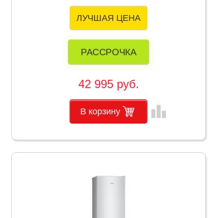
ЛУЧШАЯ ЦЕНА
РАССРОЧКА
42 995 руб.
leaderboard
В корзину