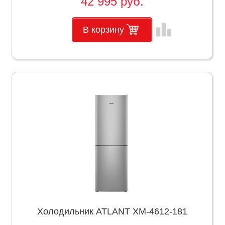
42 995 руб.
leaderboard
В корзину
Холодильник ATLANT ХМ-4612-181