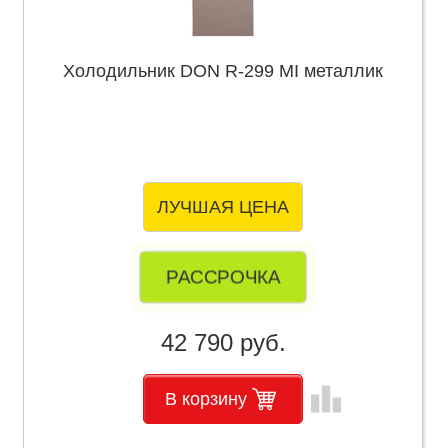
Холодильник DON R-299 MI металлик
ЛУЧШАЯ ЦЕНА
РАССРОЧКА
42 790 руб.
leaderboard
В корзину