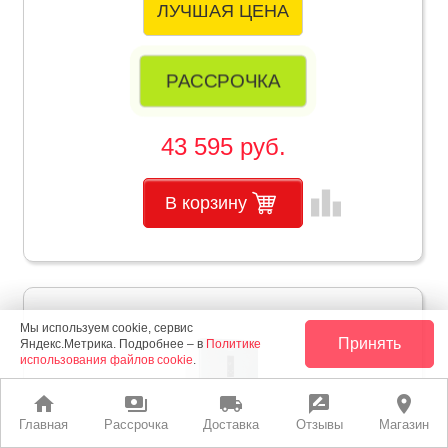
ЛУЧШАЯ ЦЕНА
РАССРОЧКА
43 595 руб.
leaderboard
В корзину
Мы используем cookie, сервис
Принять
Яндекс.Метрика. Подробнее – в
Политике
использования файлов cookie
.
home
payments
local_shipping
rate_review
place
Главная
Рассрочка
Доставка
Отзывы
Магазин