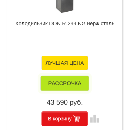
Холодильник DON R-299 NG нерж.сталь
ЛУЧШАЯ ЦЕНА
РАССРОЧКА
43 590 руб.
leaderboard
В корзину