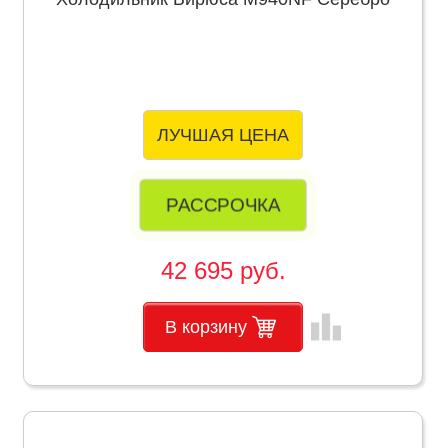
ЛУЧШАЯ ЦЕНА
РАССРОЧКА
42 695 руб.
leaderboard
В корзину