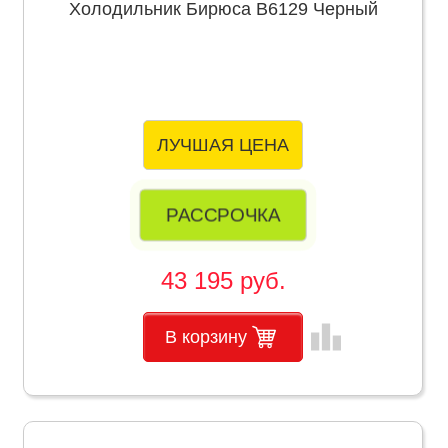
Холодильник Бирюса B6129 Черный
ЛУЧШАЯ ЦЕНА
РАССРОЧКА
43 195 руб.
leaderboard
В корзину