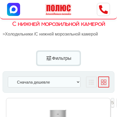
Центр бытовой техники
г. Ульяновск, ул. Пушкарева, 8a
С нижней морозильной камерой
>
Холодильники
/
С нижней морозильной камерой
tune
Фильтры
1
2
3
4
5