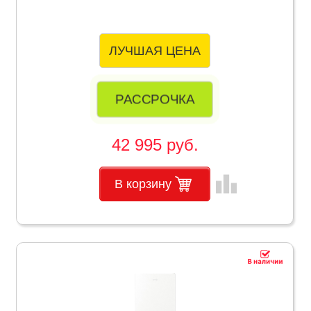
ЛУЧШАЯ ЦЕНА
РАССРОЧКА
42 995 руб.
leaderboard
В корзину