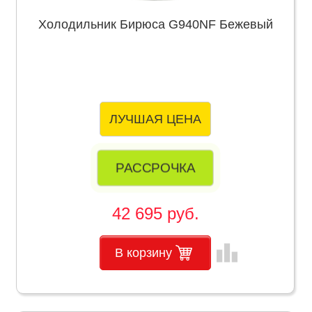
Холодильник Бирюса G940NF Бежевый
ЛУЧШАЯ ЦЕНА
РАССРОЧКА
42 695 руб.
leaderboard
В корзину