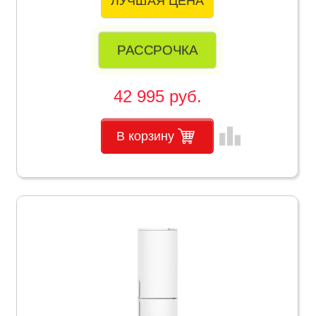
ЛУЧШАЯ ЦЕНА
РАССРОЧКА
42 995 руб.
leaderboard
В корзину