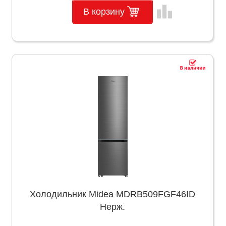
leaderboard
В корзину
Холодильник Midea MDRB509FGF46ID
Нерж.