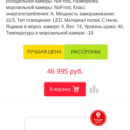
холодильной камеры: NoFrost, Разморозка
морозильной камеры: NoFrost, Класс
энергопотребления: А, Мощность замораживания:
10,5, Тип освещения: LED, Материал полок: Стекло,
Ящиков в мороз. камере: 4, Вес: 74, Уровень шума: 40,
Температура в морозильной камере: -18
РАССРОЧКА
ЛУЧШАЯ ЦЕНА
46 995 руб.
leaderboard
В корзину