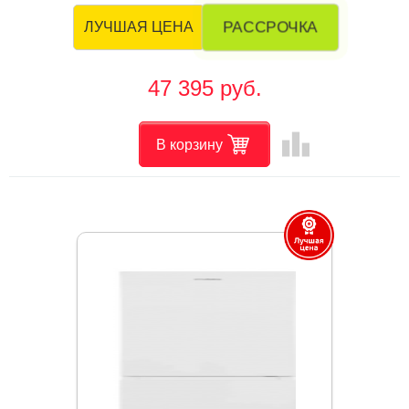
РАССРОЧКА
ЛУЧШАЯ ЦЕНА
47 395 руб.
leaderboard
В корзину