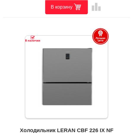
leaderboard
В корзину
Холодильник LERAN CBF 226 IX NF