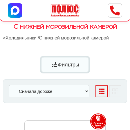
Центр бытовой техники
г. Ульяновск, ул. Пушкарева, 8a
С нижней морозильной камерой
>
Холодильники
/
С нижней морозильной камерой
tune
Фильтры