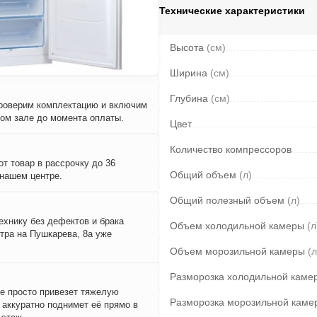
Технические характеристики
Высота
(см)
Ширина
(см)
Глубина
(см)
проверим комплектацию и включим
вом зале до момента оплаты.
Цвет
Количество компрессоров
т товар в рассрочку до 36
Общий объем
(л)
 нашем центре.
Общий полезный объем
(л)
ехнику без дефектов и брака
Объем холодильной камеры
(л
тра на Пушкарева, 8а уже
Объем морозильной камеры
(л
Разморозка холодильной каме
е просто привезет тяжелую
Разморозка морозильной каме
и аккуратно поднимет её прямо в