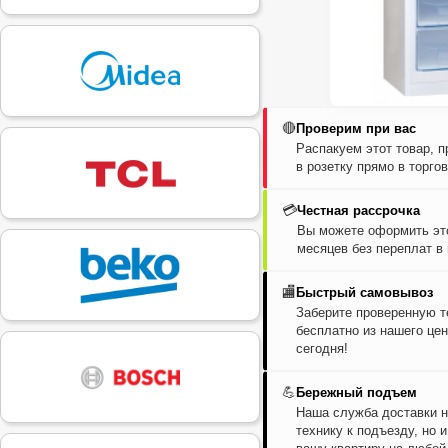
🔴
Проверим при вас
Распакуем этот товар, 
в розетку прямо в торго
💳
Честная рассрочка
Вы можете оформить это
месяцев без переплат в
🏬
Быстрый самовывоз
Заберите проверенную т
бесплатно из нашего цен
сегодня!
💪
Бережный подъем
Наша служба доставки н
технику к подъезду, но 