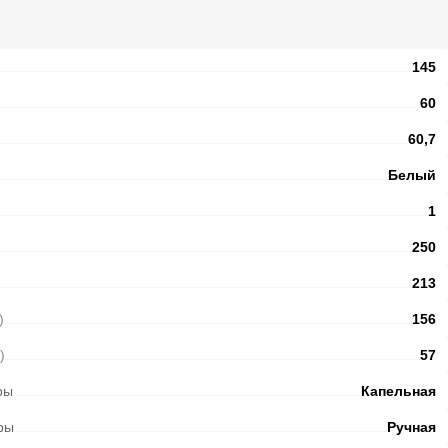
145
60
60,7
Белый
1
250
213
)
156
)
57
ры
Капельная
ры
Ручная