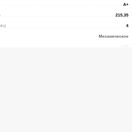
А+
)
215,35
24ч)
4
Механическое
LED
2
2
2
Есть
N
40
ы без электричества
(ч.)
13