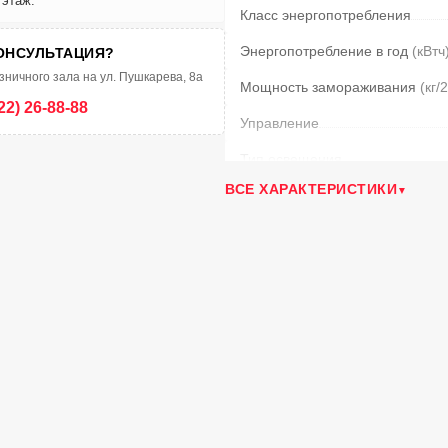
 этаж.
Класс энергопотребления
Энергопотребление в год
(кВтч
ОНСУЛЬТАЦИЯ?
зничного зала на ул. Пушкарева, 8а
Мощность замораживания
(кг/
22) 26-88-88
Управление
Тип освещения
ВСЕ ХАРАКТЕРИСТИКИ
Полок в холодильной камере
Отделений в мороз. камере
Ящиков в мороз. камере
Возм. перевешивания двери
Климатический класс
Уровень шума
(дБ)
Время сохранения температур