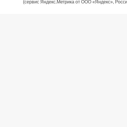
(сервис Яндекс.Метрика от ООО «Яндекс», Росси
О компании
Политика компании
Сервис
Доставка
Рассрочка
Контакты
Подарочная карта