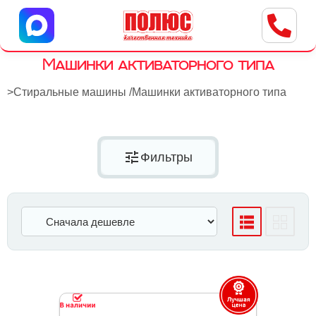
Центр бытовой техники
г. Ульяновск, ул. Пушкарева, 8a
Машинки активаторного типа
>
Стиральные машины
/
Машинки активаторного типа
tune
Фильтры