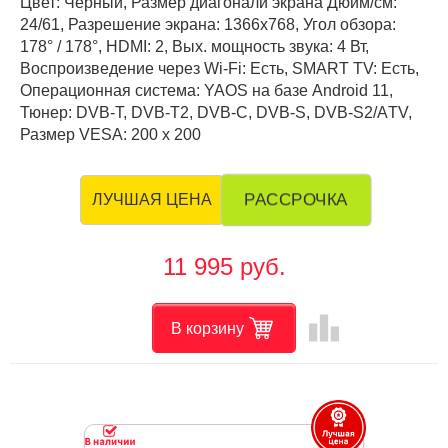
Цвет: Чёрный, Размер диагонали экрана Дюйм/см:
24/61, Разрешение экрана: 1366x768, Угол обзора:
178° / 178°, HDMI: 2, Вых. мощность звука: 4 Вт,
Воспроизведение через Wi-Fi: Есть, SMART TV: Есть,
Операционная система: YAOS на базе Android 11,
Тюнер: DVB-T, DVB-T2, DVB-C, DVB-S, DVB-S2/АTV,
Размер VESA: 200 х 200
РАССРОЧКА
ЛУЧШАЯ ЦЕНА
11 995 руб.
leaderboard
В корзину