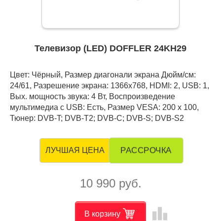
Телевизор (LED) DOFFLER 24KH29
Цвет: Чёрный, Размер диагонали экрана Дюйм/см:
24/61, Разрешение экрана: 1366x768, HDMI: 2, USB: 1,
Вых. мощность звука: 4 Вт, Воспроизведение
мультимедиа с USB: Есть, Размер VESA: 200 x 100,
Тюнер: DVB-T; DVB-T2; DVB-C; DVB-S; DVB-S2
РАССРОЧКА
ЛУЧШАЯ ЦЕНА
10 990 руб.
leaderboard
В корзину