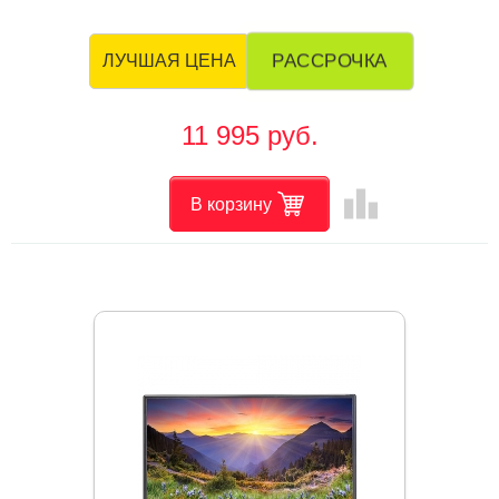
РАССРОЧКА
ЛУЧШАЯ ЦЕНА
11 995 руб.
leaderboard
В корзину