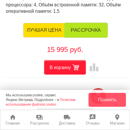
процессора: 4, Объём встроенной памяти: 32, Объём
оперативной памяти: 1,5
РАССРОЧКА
ЛУЧШАЯ ЦЕНА
15 995 руб.
leaderboard
В корзину
Мы используем cookie, сервис
Принять
Яндекс.Метрика. Подробнее – в
Политике
использования файлов cookie
.
home
payments
local_shipping
rate_review
place
Главная
Рассрочка
Доставка
Отзывы
Магазин