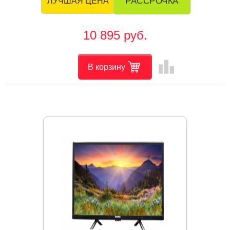
РАССРОЧКА
ЛУЧШАЯ ЦЕНА
10 895 руб.
leaderboard
В корзину