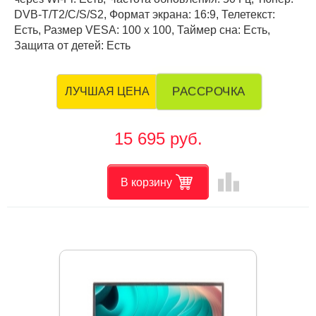
DVB-T/T2/C/S/S2, Формат экрана: 16:9, Телетекст:
Есть, Размер VESA: 100 х 100, Таймер сна: Есть,
Защита от детей: Есть
РАССРОЧКА
ЛУЧШАЯ ЦЕНА
15 695 руб.
leaderboard
В корзину