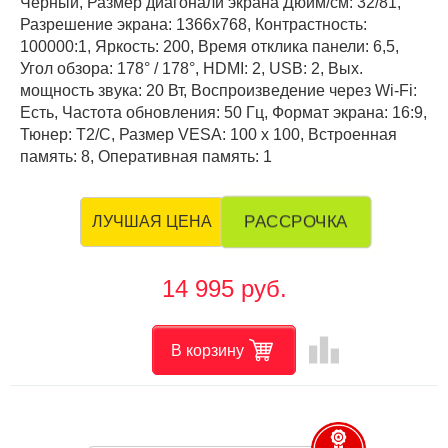
Чёрный, Размер диагонали экрана Дюйм/см: 32/81,
Разрешение экрана: 1366x768, Контрастность:
100000:1, Яркость: 200, Время отклика панели: 6,5,
Угол обзора: 178° / 178°, HDMI: 2, USB: 2, Вых.
мощность звука: 20 Вт, Воспроизведение через Wi-Fi:
Есть, Частота обновления: 50 Гц, Формат экрана: 16:9,
Тюнер: T2/C, Размер VESA: 100 х 100, Встроенная
память: 8, Оперативная память: 1
РАССРОЧКА
ЛУЧШАЯ ЦЕНА
14 995 руб.
leaderboard
В корзину