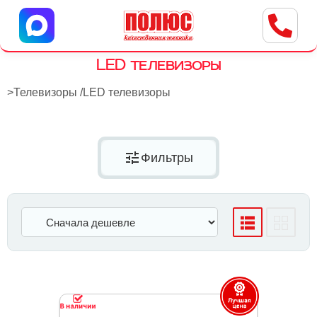
Центр бытовой техники
г. Ульяновск, ул. Пушкарева, 8a
LED телевизоры
>
Телевизоры
/
LED телевизоры
tune
Фильтры