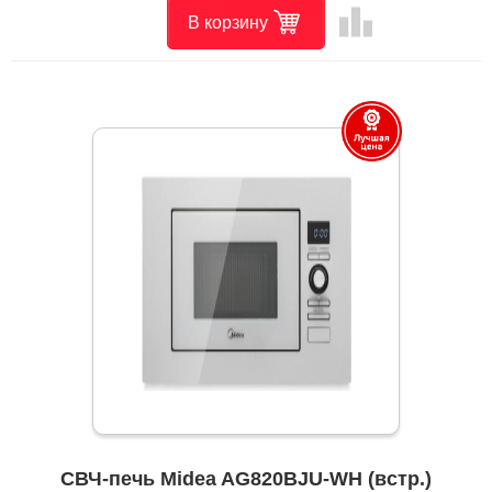
leaderboard
В корзину
СВЧ-печь Midea AG820BJU-WH (встр.)