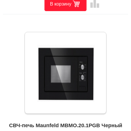
leaderboard
В корзину
СВЧ-печь Maunfeld MBMO.20.1PGB Черный