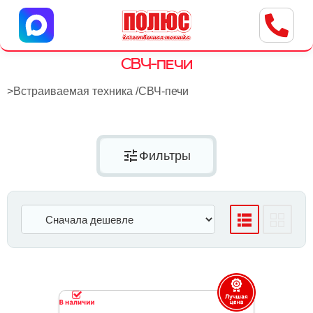
Центр бытовой техники
г. Ульяновск, ул. Пушкарева, 8a
СВЧ-печи
>
Встраиваемая техника
/
СВЧ-печи
tune
Фильтры