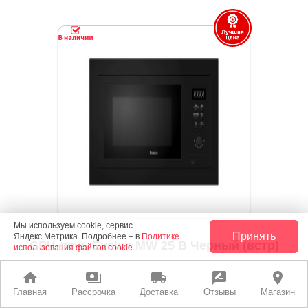
Мы используем cookie, сервис
Принять
Яндекс.Метрика. Подробнее – в
Политике
СВЧ-печь Evelux MW 25 B Черный (встр)
использования файлов cookie
.
home
payments
local_shipping
rate_review
place
Высота: 46, Ширина: 59,5, Глубина: 40, Цвет: Чёрный,
Главная
Рассрочка
Доставка
Отзывы
Магазин
Объем: 25, Гриль: Есть, Тип управления: Кнопочный,