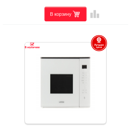
leaderboard
В корзину