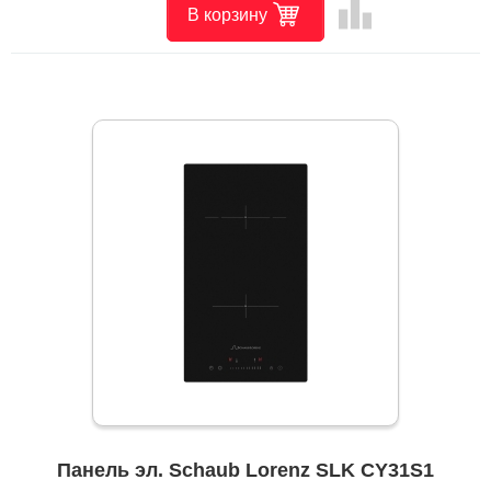
leaderboard
В корзину
Панель эл. Schaub Lorenz SLK CY31S1