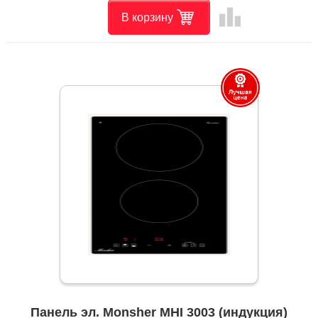
leaderboard
В корзину
Панель эл. Monsher MHI 3003 (индукция)