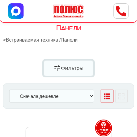
Центр бытовой техники
г. Ульяновск, ул. Пушкарева, 8a
Панели
>
Встраиваемая техника
/
Панели
tune
Фильтры