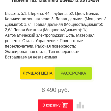
Панель газ. Maunfeld EGHE.43.3STS-EW
Высота: 5,1, Ширина: 44, Глубина: 52, Цвет: Белый,
Количество зон нагрева: 3, Левая дальняя (Мощность/
Диаметр): 1,7/, Правая дальняя (Мощность/Диаметр):
2,6/, Левая ближняя (Мощность/Диаметр): 1/,
Автоматический электроподжиг: Есть, Материал
решеток: Сталь, Управление: Поворотные
переключатели, Рабочая поверхность:
Эмалированная сталь, Тип поверхности:
Встраиваемая независимая
РАССРОЧКА
ЛУЧШАЯ ЦЕНА
8 490 руб.
leaderboard
В корзину