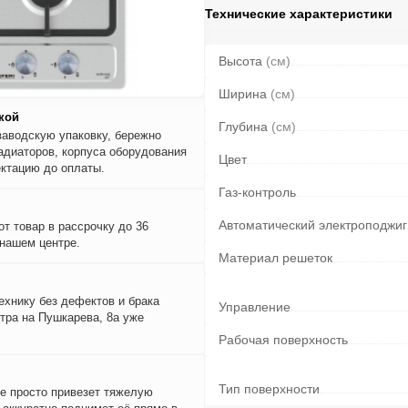
Технические характеристики
Высота
(см)
Ширина
(см)
кой
Глубина
(см)
заводскую упаковку, бережно
адиаторов, корпуса оборудования
Цвет
ктацию до оплаты.
Газ-контроль
Автоматический электроподжиг
т товар в рассрочку до 36
 нашем центре.
Материал решеток
ехнику без дефектов и брака
Управление
тра на Пушкарева, 8а уже
Рабочая поверхность
Тип поверхности
е просто привезет тяжелую