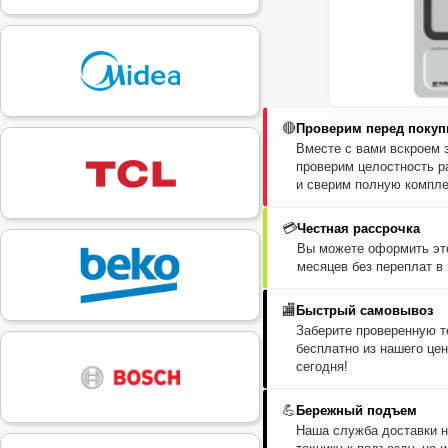
🔴
Проверим перед покуп
Вместе с вами вскроем 
проверим целостность р
и сверим полную компле
💳
Честная рассрочка
Вы можете оформить это
месяцев без переплат в
🏬
Быстрый самовывоз
Заберите проверенную т
бесплатно из нашего цен
сегодня!
💪
Бережный подъем
Наша служба доставки н