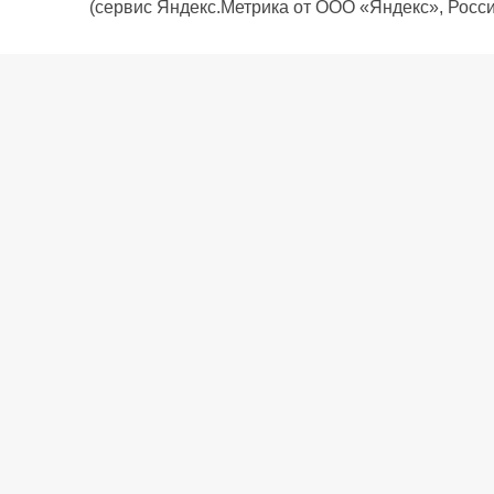
(сервис Яндекс.Метрика от ООО «Яндекс», Росси
О компании
Политика компании
Сервис
Доставка
Рассрочка
Контакты
Подарочная карта