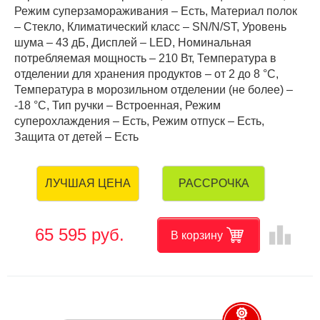
Режим суперзамораживания – Есть, Материал полок
– Стекло, Климатический класс – SN/N/ST, Уровень
шума – 43 дБ, Дисплей – LED, Номинальная
потребляемая мощность – 210 Вт, Температура в
отделении для хранения продуктов – от 2 до 8 °C,
Температура в морозильном отделении (не более) –
-18 °C, Тип ручки – Встроенная, Режим
суперохлаждения – Есть, Режим отпуск – Есть,
Защита от детей – Есть
РАССРОЧКА
ЛУЧШАЯ ЦЕНА
leaderboard
65 595 руб.
В корзину