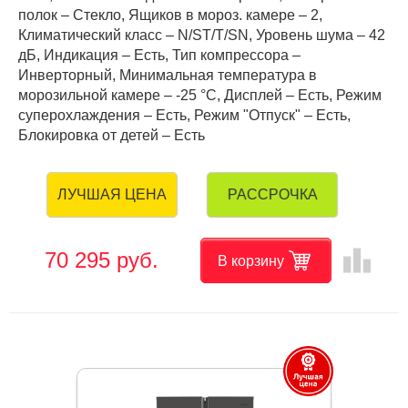
полок – Стекло, Ящиков в мороз. камере – 2,
Климатический класс – N/ST/T/SN, Уровень шума – 42
дБ, Индикация – Есть, Тип компрессора –
Инверторный, Минимальная температура в
морозильной камере – -25 °C, Дисплей – Есть, Режим
суперохлаждения – Есть, Режим "Отпуск" – Есть,
Блокировка от детей – Есть
РАССРОЧКА
ЛУЧШАЯ ЦЕНА
leaderboard
70 295 руб.
В корзину