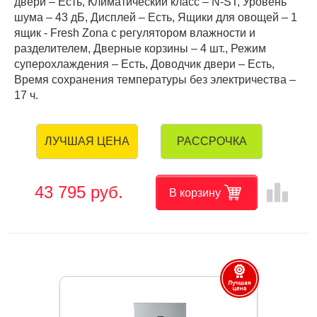
двери – Есть, Климатический класс – N-ST, Уровень
шума – 43 дБ, Дисплей – Есть, Ящики для овощей – 1
ящик - Fresh Zona с регулятором влажности и
разделителем, Дверные корзины – 4 шт., Режим
суперохлаждения – Есть, Доводчик двери – Есть,
Время сохранения температуры без электричества –
17 ч.
РАССРОЧКА
ЛУЧШАЯ ЦЕНА
leaderboard
43 795 руб.
В корзину