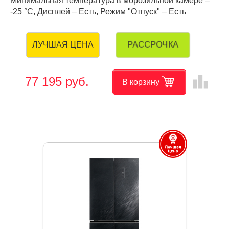
Минимальная температура в морозильной камере –
-25 °C, Дисплей – Есть, Режим "Отпуск" – Есть
РАССРОЧКА
ЛУЧШАЯ ЦЕНА
leaderboard
77 195 руб.
В корзину