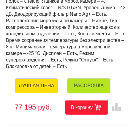
полок – Стекло, Ящиков в мороз. камере – 4,
Климатический класс – N/ST/T/SN, Уровень шума – 42
дБ, Деодорирующий фильтр Nano Ag+ – Есть,
Расположение морозильной камеры – Нижне, Тип
компрессора – Инверторный, Количество ящиков в
холодильном отделении – 1 шт., Зона свежести – Есть,
Время сохранения температуры без электричества –
8 ч., Минимальная температура в морозильной
камере – -25 °C, Дисплей – Есть, Режим
суперохлаждения – Есть, Режим "Отпуск" – Есть,
Блокировка от детей – Есть
РАССРОЧКА
ЛУЧШАЯ ЦЕНА
leaderboard
77 195 руб.
В корзину