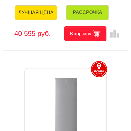
РАССРОЧКА
ЛУЧШАЯ ЦЕНА
leaderboard
40 595 руб.
В корзину