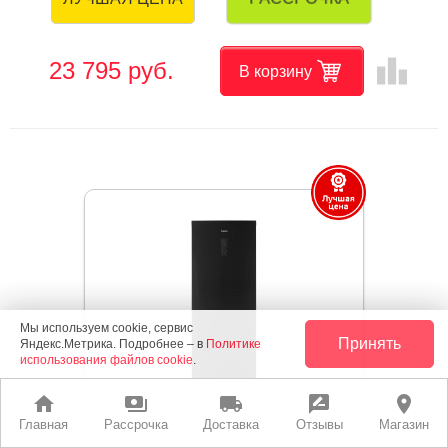
leaderboard
23 795 руб.
В корзину
Мы используем cookie, сервис
Принять
Яндекс.Метрика. Подробнее – в
Политике
использования файлов cookie
.
home
payments
local_shipping
rate_review
place
Главная
Рассрочка
Доставка
Отзывы
Магазин