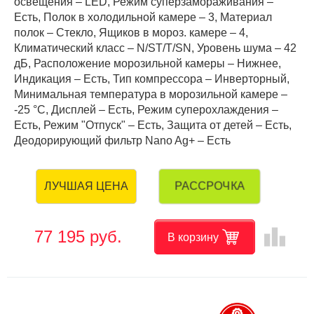
освещения – LED, Режим суперзамораживания –
Есть, Полок в холодильной камере – 3, Материал
полок – Стекло, Ящиков в мороз. камере – 4,
Климатический класс – N/ST/T/SN, Уровень шума – 42
дБ, Расположение морозильной камеры – Нижнее,
Индикация – Есть, Тип компрессора – Инверторный,
Минимальная температура в морозильной камере –
-25 °C, Дисплей – Есть, Режим суперохлаждения –
Есть, Режим "Отпуск" – Есть, Защита от детей – Есть,
Деодорирующий фильтр Nano Ag+ – Есть
РАССРОЧКА
ЛУЧШАЯ ЦЕНА
leaderboard
77 195 руб.
В корзину