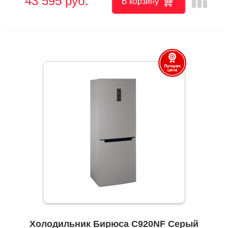
leaderboard
43 595 руб.
В корзину
Холодильник Бирюса C920NF Серый