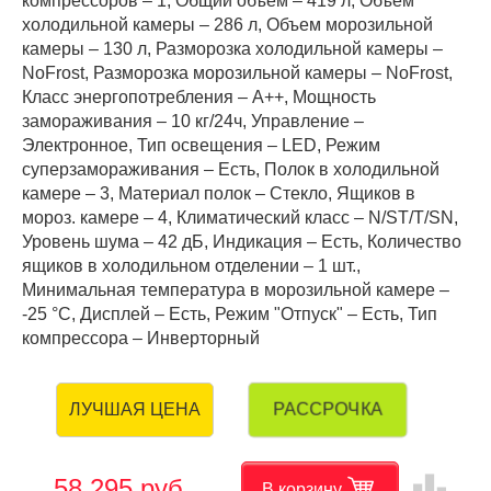
компрессоров – 1, Общий объем – 419 л, Объем
холодильной камеры – 286 л, Объем морозильной
камеры – 130 л, Разморозка холодильной камеры –
NoFrost, Разморозка морозильной камеры – NoFrost,
Класс энергопотребления – А++, Мощность
замораживания – 10 кг/24ч, Управление –
Электронное, Тип освещения – LED, Режим
суперзамораживания – Есть, Полок в холодильной
камере – 3, Материал полок – Стекло, Ящиков в
мороз. камере – 4, Климатический класс – N/ST/T/SN,
Уровень шума – 42 дБ, Индикация – Есть, Количество
ящиков в холодильном отделении – 1 шт.,
Минимальная температура в морозильной камере –
-25 °C, Дисплей – Есть, Режим "Отпуск" – Есть, Тип
компрессора – Инверторный
РАССРОЧКА
ЛУЧШАЯ ЦЕНА
leaderboard
58 295 руб.
В корзину