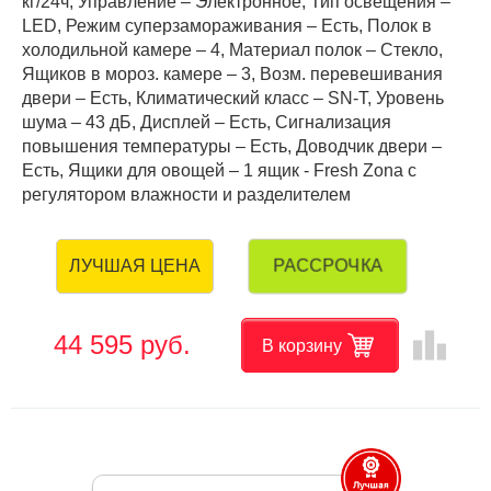
кг/24ч, Управление – Электронное, Тип освещения –
LED, Режим суперзамораживания – Есть, Полок в
холодильной камере – 4, Материал полок – Стекло,
Ящиков в мороз. камере – 3, Возм. перевешивания
двери – Есть, Климатический класс – SN-T, Уровень
шума – 43 дБ, Дисплей – Есть, Сигнализация
повышения температуры – Есть, Доводчик двери –
Есть, Ящики для овощей – 1 ящик - Fresh Zona с
регулятором влажности и разделителем
РАССРОЧКА
ЛУЧШАЯ ЦЕНА
leaderboard
44 595 руб.
В корзину