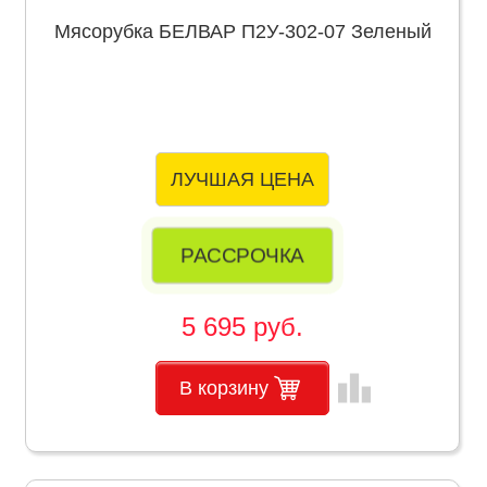
Мясорубка БЕЛВАР П2У-302-07 Зеленый
ЛУЧШАЯ ЦЕНА
РАССРОЧКА
5 695 руб.
leaderboard
В корзину