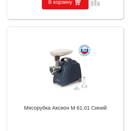
leaderboard
В корзину
Мясорубка Аксион М 61.01 Синий