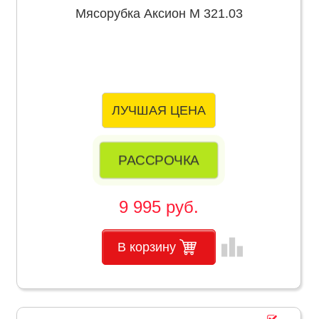
Мясорубка Аксион М 321.03
ЛУЧШАЯ ЦЕНА
РАССРОЧКА
9 995 руб.
leaderboard
В корзину