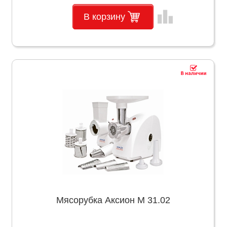
leaderboard
В корзину
Мясорубка Аксион М 31.02