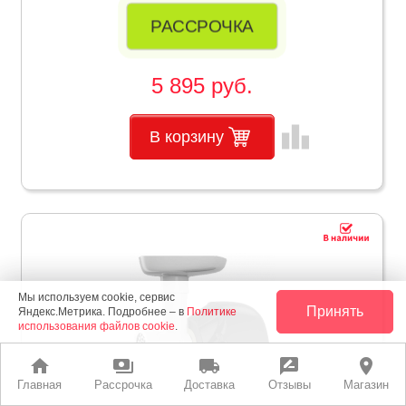
РАССРОЧКА
5 895 руб.
leaderboard
В корзину
Мы используем cookie, сервис
Принять
Яндекс.Метрика. Подробнее – в
Политике
использования файлов cookie
.
home
payments
local_shipping
rate_review
place
Главная
Рассрочка
Доставка
Отзывы
Магазин