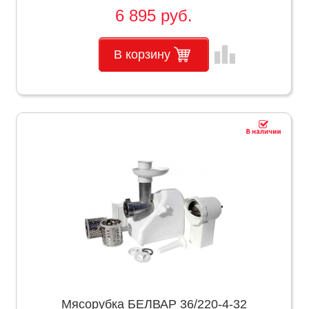
6 895 руб.
leaderboard
В корзину
Мясорубка БЕЛВАР 36/220-4-32