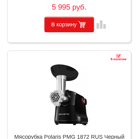
5 995 руб.
leaderboard
В корзину
Мясорубка Polaris PMG 1872 RUS Черный