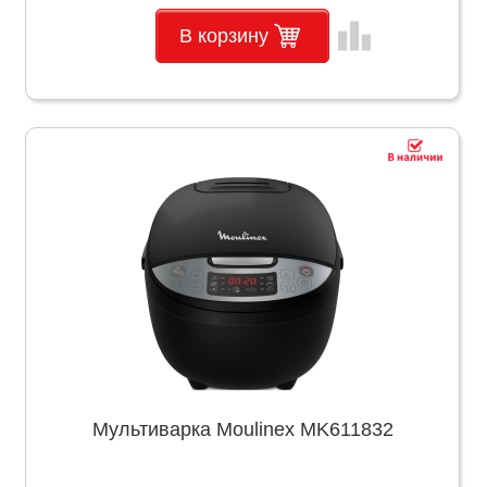
leaderboard
В корзину
Мультиварка Moulinex MK611832