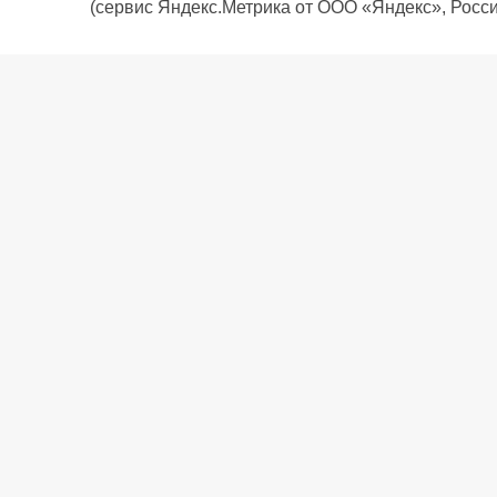
(сервис Яндекс.Метрика от ООО «Яндекс», Росси
О компании
Политика компании
Сервис
Доставка
Рассрочка
Контакты
Подарочная карта