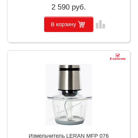
2 590 руб.
leaderboard
В корзину
Измельчитель LERAN MFP 076