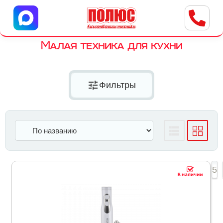
Центр бытовой техники
г. Ульяновск, ул. Пушкарева, 8a
Малая техника для кухни
tune
Фильтры
1
2
3
4
5