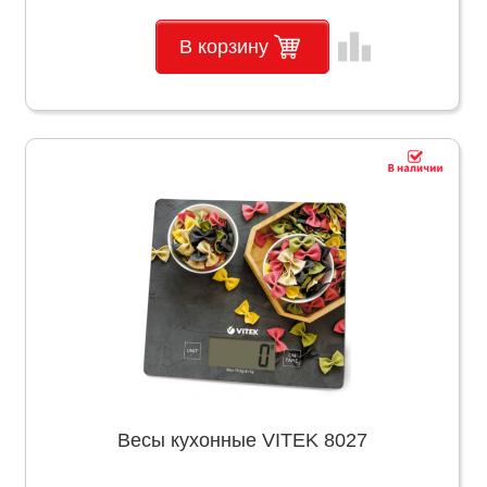
leaderboard
В корзину
Весы кухонные VITEK 8027