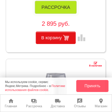
РАССРОЧКА
2 895 руб.
leaderboard
В корзину
Мы используем cookie, сервис
Принять
Яндекс.Метрика. Подробнее – в
Политике
использования файлов cookie
.
home
payments
local_shipping
rate_review
place
Главная
Рассрочка
Доставка
Отзывы
Магазин