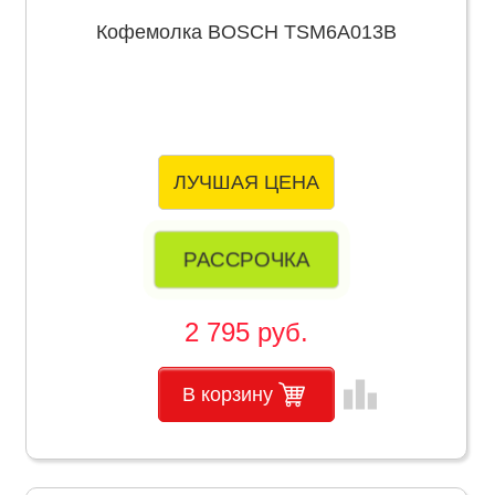
Кофемолка BOSCH TSM6A013B
ЛУЧШАЯ ЦЕНА
РАССРОЧКА
2 795 руб.
leaderboard
В корзину