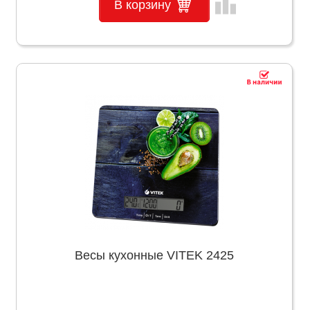
leaderboard
В корзину
Весы кухонные VITEK 2425