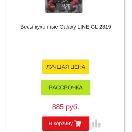
Весы кухонные Galaxy LINE GL 2819
ЛУЧШАЯ ЦЕНА
РАССРОЧКА
885 руб.
leaderboard
В корзину