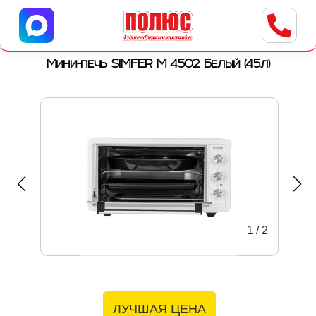
Центр бытовой техники
г. Ульяновск, ул. Пушкарева, 8a
Мини-печь SIMFER M 4502 Белый (45л)
1
/
2
ЛУЧШАЯ ЦЕНА