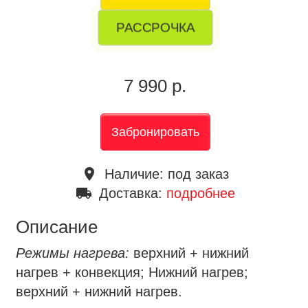
РАССРОЧКА
7 990 р.
Забронировать
place
Наличие:
под заказ
local_shipping
Доставка:
подробнее
Описание
Режимы нагрева:
верхний + нижний
нагрев + конвекция; Нижний нагрев;
верхний + нижний нагрев.