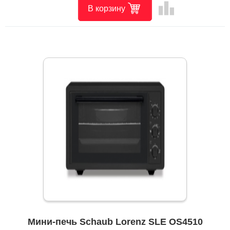
leaderboard
В корзину
Мини-печь Schaub Lorenz SLE OS4510