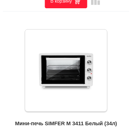
leaderboard
В корзину
Мини-печь SIMFER M 3411 Белый (34л)