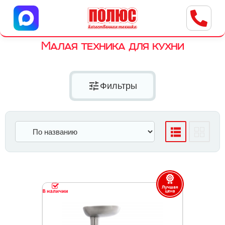
Центр бытовой техники
г. Ульяновск, ул. Пушкарева, 8a
Малая техника для кухни
tune
Фильтры