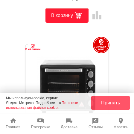
leaderboard
В корзину
Мы используем cookie, сервис
Принять
Яндекс.Метрика. Подробнее – в
Политике
использования файлов cookie
.
home
payments
local_shipping
rate_review
place
Главная
Рассрочка
Доставка
Отзывы
Магазин