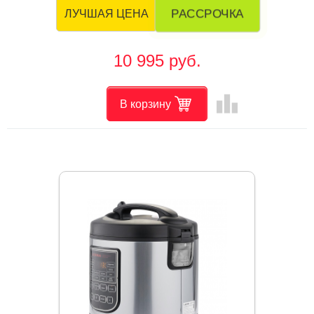
РАССРОЧКА
ЛУЧШАЯ ЦЕНА
10 995 руб.
leaderboard
В корзину