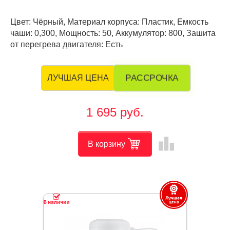
Цвет: Чёрный, Материал корпуса: Пластик, Емкость
чаши: 0,300, Мощность: 50, Аккумулятор: 800, Зашита
от перегрева двигателя: Есть
РАССРОЧКА
ЛУЧШАЯ ЦЕНА
1 695 руб.
leaderboard
В корзину