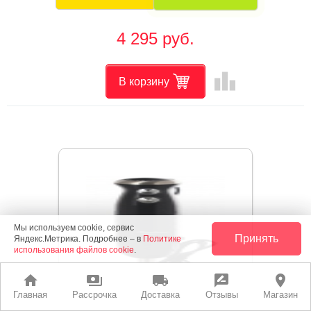
4 295 руб.
leaderboard
В корзину
Мы используем cookie, сервис
Принять
Яндекс.Метрика. Подробнее – в
Политике
использования файлов cookie
.
home
payments
local_shipping
rate_review
place
Главная
Рассрочка
Доставка
Отзывы
Магазин