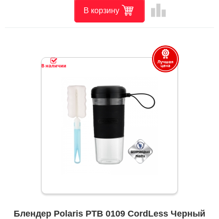
leaderboard
В корзину
Блендер Polaris PTB 0109 CordLess Черный