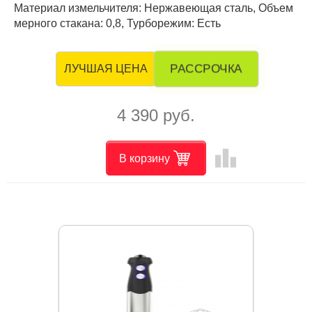
Материал измельчителя: Нержавеющая сталь, Объем
мерного стакана: 0,8, Турборежим: Есть
РАССРОЧКА
ЛУЧШАЯ ЦЕНА
4 390 руб.
leaderboard
В корзину