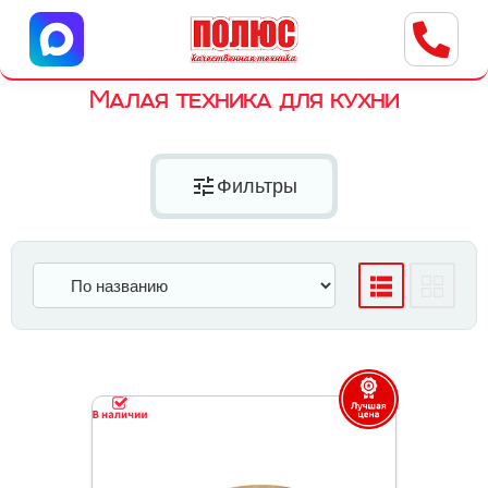
Центр бытовой техники
г. Ульяновск, ул. Пушкарева, 8a
Малая техника для кухни
tune
Фильтры