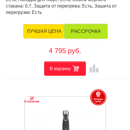
стакана: 0,7, Защита от перегрева: Есть, Зашита от
перегрузки: Есть
РАССРОЧКА
ЛУЧШАЯ ЦЕНА
4 795 руб.
leaderboard
В корзину