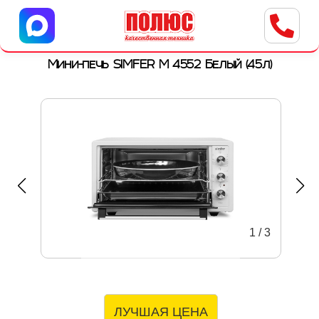
Центр бытовой техники
г. Ульяновск, ул. Пушкарева, 8a
Мини-печь SIMFER M 4552 Белый (45л)
1
/
3
ЛУЧШАЯ ЦЕНА