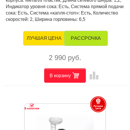
корпуса: Металл/ пластик, Длина сетевого шнура: 1,2,
Индикатор уровня сока: Есть, Система прямой подачи
сока: Есть, Система «капля-стоп»: Есть, Количество
скоростей: 2, Ширина горловины: 6,5
РАССРОЧКА
ЛУЧШАЯ ЦЕНА
2 990 руб.
leaderboard
В корзину