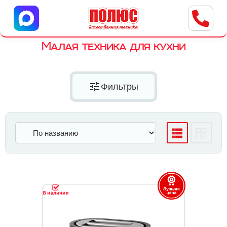
Центр бытовой техники
г. Ульяновск, ул. Пушкарева, 8a
Малая техника для кухни
tune
Фильтры