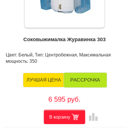
Соковыжималка Журавинка 303
Цвет: Белый, Тип: Центробежная, Максимальная
мощность: 350
РАССРОЧКА
ЛУЧШАЯ ЦЕНА
6 595 руб.
leaderboard
В корзину