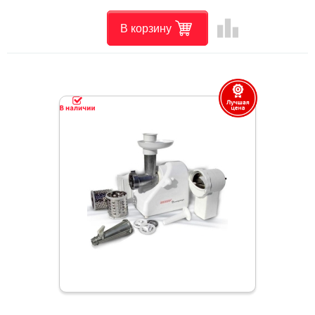
leaderboard
В корзину