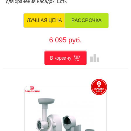
для хранения насадок: Есть
РАССРОЧКА
ЛУЧШАЯ ЦЕНА
6 095 руб.
leaderboard
В корзину