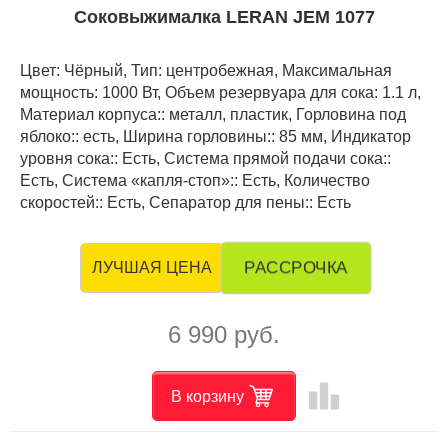
Соковыжималка LERAN JEM 1077
Цвет: Чёрный, Тип: центробежная, Максимальная
мощность: 1000 Вт, Объем резервуара для сока: 1.1 л,
Материал корпуса:: металл, пластик, Горловина под
яблоко:: есть, Ширина горловины:: 85 мм, Индикатор
уровня сока:: Есть, Система прямой подачи сока::
Есть, Система «капля-стоп»:: Есть, Количество
скоростей:: Есть, Сепаратор для пены:: Есть
РАССРОЧКА
ЛУЧШАЯ ЦЕНА
6 990 руб.
leaderboard
В корзину