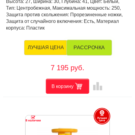
Высота: 27, Ширина: 30, Глубина: 41, Цвет: Белый,
Тип: Центробежная, Максимальная мощность: 250,
Защита против скольжения: Прорезиненные ножки,
Защита от случайного включения: Есть, Материал
корпуса: Пластик
РАССРОЧКА
ЛУЧШАЯ ЦЕНА
7 195 руб.
leaderboard
В корзину