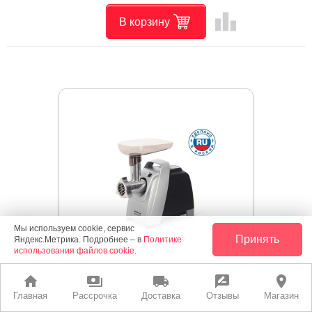
leaderboard
В корзину
Мы используем cookie, сервис
Принять
Яндекс.Метрика. Подробнее – в
Политике
использования файлов cookie
.
home
payments
local_shipping
rate_review
place
Главная
Рассрочка
Доставка
Отзывы
Магазин
Мясорубка Аксион М 62.01 Черный/Серебро