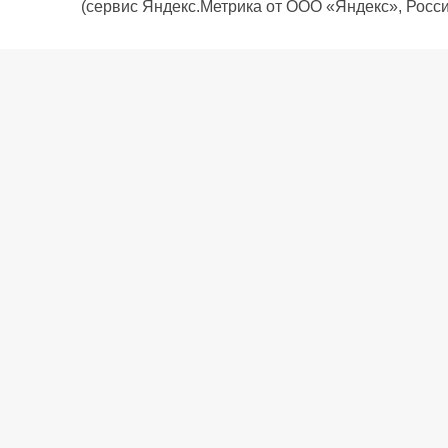
(сервис Яндекс.Метрика от ООО «Яндекс», Росси
О компании
Политика компании
Сервис
Доставка
Рассрочка
Контакты
Подарочная карта