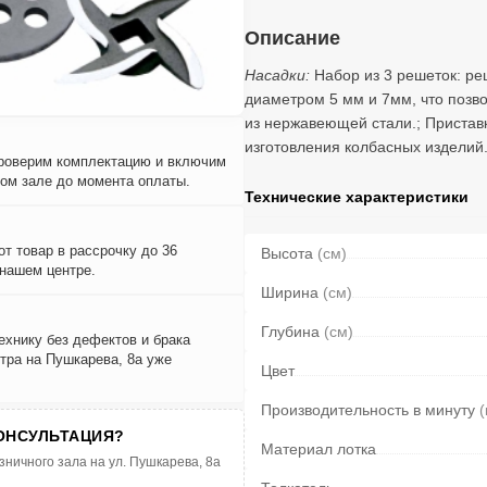
Описание
Насадки:
Набор из 3 решеток: ре
диаметром 5 мм и 7мм, что позв
из нержавеющей стали.; Приставк
изготовления колбасных изделий
проверим комплектацию и включим
вом зале до момента оплаты.
Технические характеристики
т товар в рассрочку до 36
Высота
(см)
 нашем центре.
Ширина
(см)
Глубина
(см)
ехнику без дефектов и брака
тра на Пушкарева, 8а уже
Цвет
Производительность в минуту
(
ОНСУЛЬТАЦИЯ?
Материал лотка
зничного зала на ул. Пушкарева, 8а