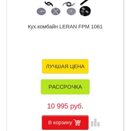
Кух.комбайн LERAN FPM 1061
ЛУЧШАЯ ЦЕНА
РАССРОЧКА
10 995 руб.
leaderboard
В корзину