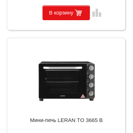
leaderboard
В корзину
Мини-печь LERAN TO 3665 B