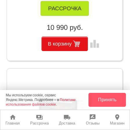
РАССРОЧКА
10 990 руб.
leaderboard
В корзину
Мы используем cookie, сервис
Принять
Яндекс.Метрика. Подробнее – в
Политике
использования файлов cookie
.
home
payments
local_shipping
rate_review
place
Главная
Рассрочка
Доставка
Отзывы
Магазин