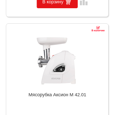
leaderboard
В корзину
Мясорубка Аксион М 42.01