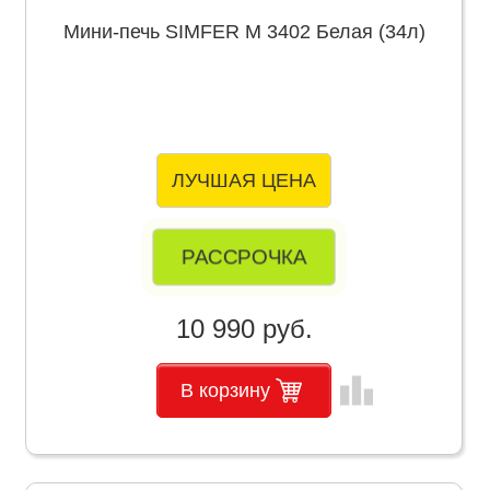
Мини-печь SIMFER M 3402 Белая (34л)
ЛУЧШАЯ ЦЕНА
РАССРОЧКА
10 990 руб.
leaderboard
В корзину