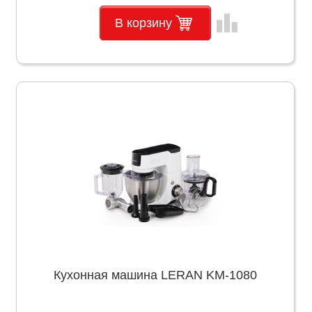
leaderboard
В корзину
Кухонная машина LERAN KM-1080