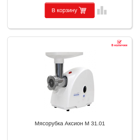
leaderboard
В корзину
Мясорубка Аксион М 31.01