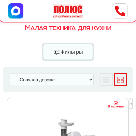
Центр бытовой техники
г. Ульяновск, ул. Пушкарева, 8a
Малая техника для кухни
tune
Фильтры
1
2
3
4
5