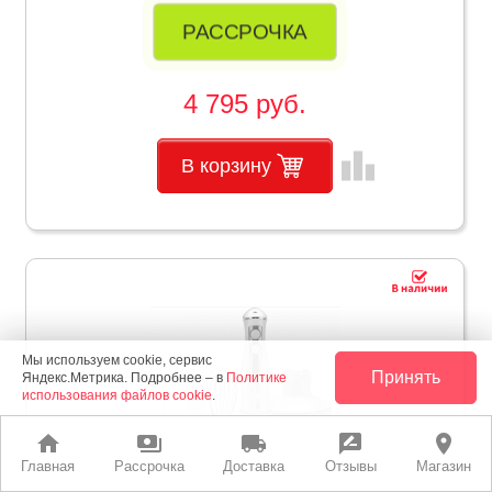
РАССРОЧКА
4 795 руб.
leaderboard
В корзину
Мы используем cookie, сервис
Принять
Яндекс.Метрика. Подробнее – в
Политике
использования файлов cookie
.
home
payments
local_shipping
rate_review
place
Главная
Рассрочка
Доставка
Отзывы
Магазин