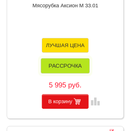
Мясорубка Аксион М 33.01
ЛУЧШАЯ ЦЕНА
РАССРОЧКА
5 995 руб.
leaderboard
В корзину