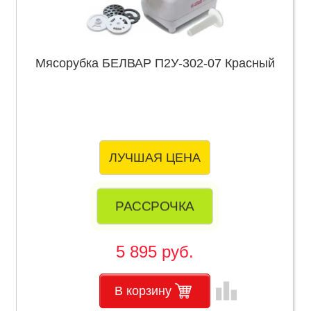
Мясорубка БЕЛВАР П2У-302-07 Красный
ЛУЧШАЯ ЦЕНА
РАССРОЧКА
5 895 руб.
leaderboard
В корзину