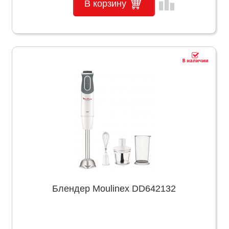
leaderboard
В корзину
Блендер Moulinex DD642132