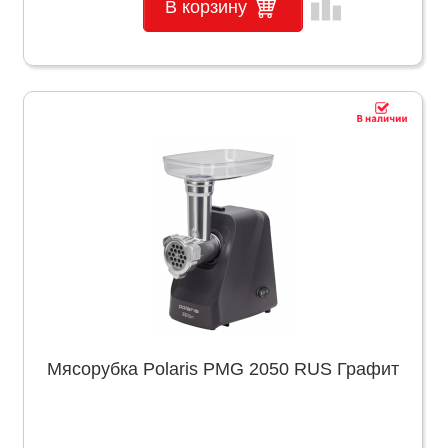
leaderboard
В корзину
Мясорубка Polaris PMG 2050 RUS Графит