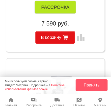
РАССРОЧКА
7 590 руб.
leaderboard
В корзину
Мы используем cookie, сервис
Принять
Яндекс.Метрика. Подробнее – в
Политике
использования файлов cookie
.
home
payments
local_shipping
rate_review
place
Главная
Рассрочка
Доставка
Отзывы
Магазин