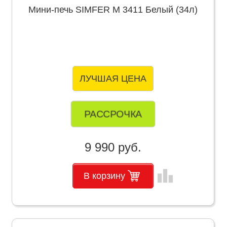
Мини-печь SIMFER M 3411 Белый (34л)
ЛУЧШАЯ ЦЕНА
РАССРОЧКА
9 990 руб.
leaderboard
В корзину