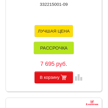
332215001-09
ЛУЧШАЯ ЦЕНА
РАССРОЧКА
7 695 руб.
leaderboard
В корзину