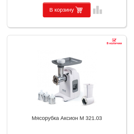
leaderboard
В корзину
Мясорубка Аксион М 321.03