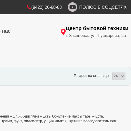
(8422) 26-88-88
ПОЛЮС В СОЦСЕТЯХ
Центр бытовой техники
 нас
г. Ульяновск, ул. Пушкарева, 8а
Товаров на странице:
рения – 1 г, ЖК-дисплей – Есть, Обнуление массы тары – Есть,
 грамм, фунт, миллилитр, унция жидкая, Функция последовательного