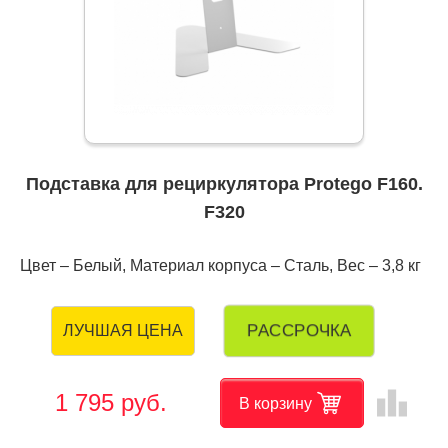
Подставка для рециркулятора Protego F160.
F320
Цвет – Белый, Материал корпуса – Сталь, Вес – 3,8 кг
РАССРОЧКА
ЛУЧШАЯ ЦЕНА
leaderboard
1 795 руб.
В корзину