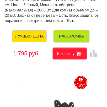
см, Цвет – Чёрный, Мощность обогрева
(максимальная) – 2000 Вт, Для комнат объемом до –
20 м3, Защита от перегрева – Есть, Класс защиты от
поражения электрическим током – Есть
РАССРОЧКА
ЛУЧШАЯ ЦЕНА
leaderboard
1 795 руб.
В корзину