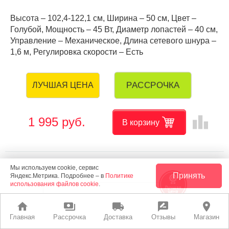
Высота – 102,4-122,1 см, Ширина – 50 см, Цвет –
Голубой, Мощность – 45 Вт, Диаметр лопастей – 40 см,
Управление – Механическое, Длина сетевого шнура –
1,6 м, Регулировка скорости – Есть
РАССРОЧКА
ЛУЧШАЯ ЦЕНА
leaderboard
1 995 руб.
В корзину
Мы используем cookie, сервис
Принять
Яндекс.Метрика. Подробнее – в
Политике
использования файлов cookie
.
home
payments
local_shipping
rate_review
place
Главная
Рассрочка
Доставка
Отзывы
Магазин