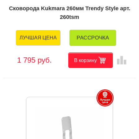
Сковорода Kukmara 260мм Trendy Style арт.
260tsm
РАССРОЧКА
ЛУЧШАЯ ЦЕНА
leaderboard
1 795 руб.
В корзину