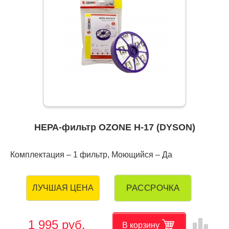
НЕРА-фильтр OZONE H-17 (DYSON)
Комплектация – 1 фильтр, Моющийся – Да
РАССРОЧКА
ЛУЧШАЯ ЦЕНА
leaderboard
1 995 руб.
В корзину