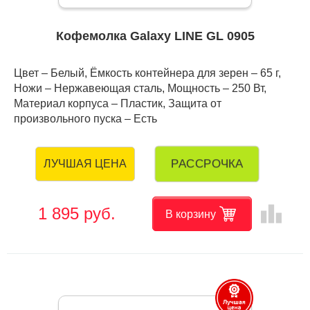
Кофемолка Galaxy LINE GL 0905
Цвет – Белый, Ёмкость контейнера для зерен – 65 г,
Ножи – Нержавеющая сталь, Мощность – 250 Вт,
Материал корпуса – Пластик, Защита от
произвольного пуска – Есть
РАССРОЧКА
ЛУЧШАЯ ЦЕНА
leaderboard
1 895 руб.
В корзину