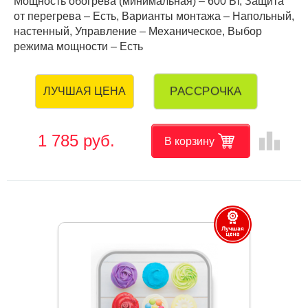
Мощность обогрева (минимальная) – 600 Вт, Защита
от перегрева – Есть, Варианты монтажа – Напольный,
настенный, Управление – Механическое, Выбор
режима мощности – Есть
РАССРОЧКА
ЛУЧШАЯ ЦЕНА
leaderboard
1 785 руб.
В корзину