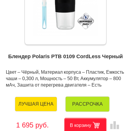
Блендер Polaris PTB 0109 CordLess Черный
Цвет – Чёрный, Материал корпуса – Пластик, Емкость
чаши – 0,300 л, Мощность – 50 Вт, Аккумулятор – 800
мАч, Зашита от перегрева двигателя – Есть
РАССРОЧКА
ЛУЧШАЯ ЦЕНА
leaderboard
1 695 руб.
В корзину