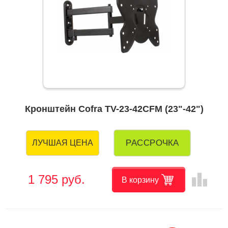
Кронштейн Cofra TV-23-42CFM (23"-42")
РАССРОЧКА
ЛУЧШАЯ ЦЕНА
leaderboard
1 795 руб.
В корзину