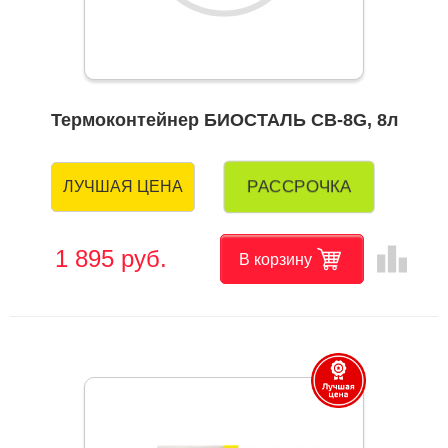
Термоконтейнер БИОСТАЛЬ CB-8G, 8л
РАССРОЧКА
ЛУЧШАЯ ЦЕНА
leaderboard
1 895 руб.
В корзину