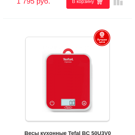
leaderboard
1 795 руб.
В корзину
Весы кухонные Tefal BC 50U3V0