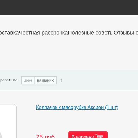
оставка
Честная рассрочка
Полезные советы
Отзывы о
ровать по:
цене
названию
Колпачок к мясорубке Аксион (1 шт)
25 руб.
В корзину