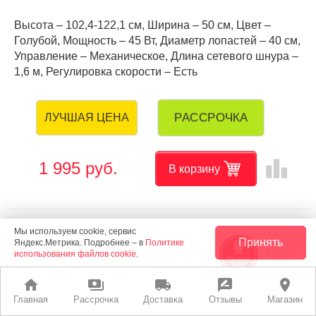
Высота – 102,4-122,1 см, Ширина – 50 см, Цвет –
Голубой, Мощность – 45 Вт, Диаметр лопастей – 40 см,
Управление – Механическое, Длина сетевого шнура –
1,6 м, Регулировка скорости – Есть
РАССРОЧКА
ЛУЧШАЯ ЦЕНА
leaderboard
1 995 руб.
В корзину
Мы используем cookie, сервис
Принять
Яндекс.Метрика. Подробнее – в
Политике
использования файлов cookie
.
home
payments
local_shipping
rate_review
place
Главная
Рассрочка
Доставка
Отзывы
Магазин