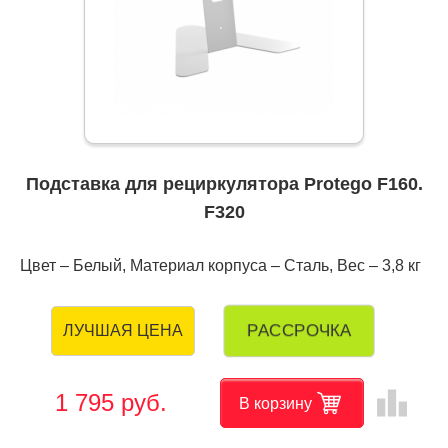
Подставка для рециркулятора Protego F160.
F320
Цвет – Белый, Материал корпуса – Сталь, Вес – 3,8 кг
РАССРОЧКА
ЛУЧШАЯ ЦЕНА
leaderboard
1 795 руб.
В корзину