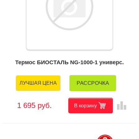
Термос БИОСТАЛЬ NG-1000-1 универс.
РАССРОЧКА
ЛУЧШАЯ ЦЕНА
leaderboard
1 695 руб.
В корзину