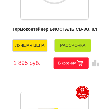
Термоконтейнер БИОСТАЛЬ CB-8G, 8л
РАССРОЧКА
ЛУЧШАЯ ЦЕНА
leaderboard
1 895 руб.
В корзину