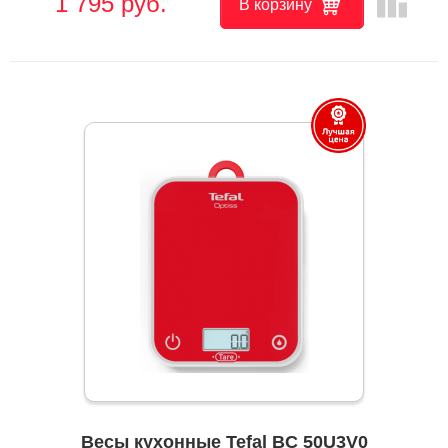
leaderboard
1 795 руб.
В корзину
Весы кухонные Tefal BC 50U3V0