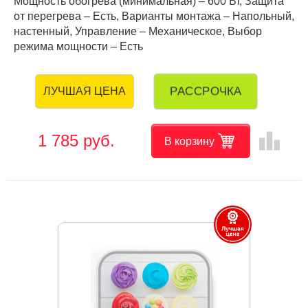
Мощность обогрева (минимальная) – 600 Вт, Защита
от перегрева – Есть, Варианты монтажа – Напольный,
настенный, Управление – Механическое, Выбор
режима мощности – Есть
РАССРОЧКА
ЛУЧШАЯ ЦЕНА
leaderboard
1 785 руб.
В корзину