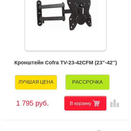
Кронштейн Cofra TV-23-42CFM (23"-42")
РАССРОЧКА
ЛУЧШАЯ ЦЕНА
leaderboard
1 795 руб.
В корзину