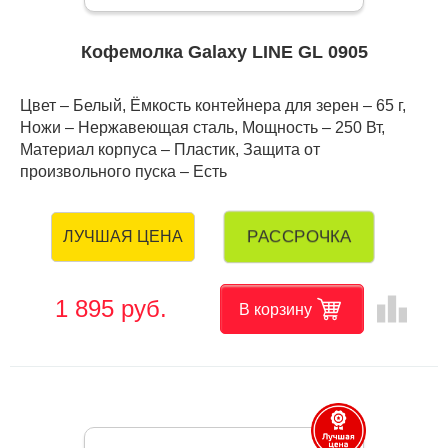
Кофемолка Galaxy LINE GL 0905
Цвет – Белый, Ёмкость контейнера для зерен – 65 г,
Ножи – Нержавеющая сталь, Мощность – 250 Вт,
Материал корпуса – Пластик, Защита от
произвольного пуска – Есть
РАССРОЧКА
ЛУЧШАЯ ЦЕНА
leaderboard
1 895 руб.
В корзину