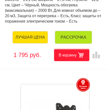
см, Цвет – Чёрный, Мощность обогрева
(максимальная) – 2000 Вт, Для комнат объемом до –
20 м3, Защита от перегрева – Есть, Класс защиты от
поражения электрическим током – Есть
РАССРОЧКА
ЛУЧШАЯ ЦЕНА
leaderboard
1 795 руб.
В корзину