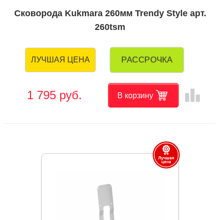
Сковорода Kukmara 260мм Trendy Style арт.
260tsm
РАССРОЧКА
ЛУЧШАЯ ЦЕНА
leaderboard
1 795 руб.
В корзину