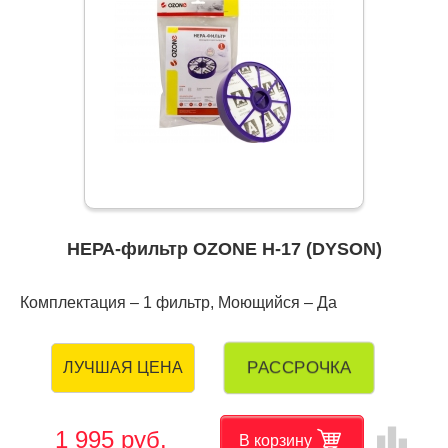
НЕРА-фильтр OZONE H-17 (DYSON)
Комплектация – 1 фильтр, Моющийся – Да
РАССРОЧКА
ЛУЧШАЯ ЦЕНА
leaderboard
1 995 руб.
В корзину