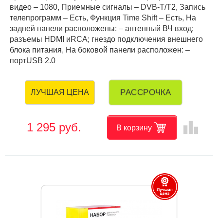
видео – 1080, Приемные сигналы – DVB-T/T2, Запись
телепрограмм – Есть, Функция Time Shift – Есть, На
задней панели расположены: – антенный ВЧ вход;
разъемы HDMI иRCA; гнездо подключения внешнего
блока питания, На боковой панели расположен: –
портUSB 2.0
РАССРОЧКА
ЛУЧШАЯ ЦЕНА
leaderboard
1 295 руб.
В корзину