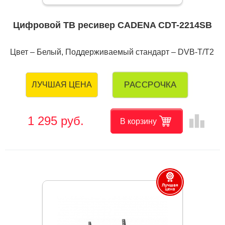
Цифровой ТВ ресивер CADENA CDT-2214SB
Цвет – Белый, Поддерживаемый стандарт – DVB-T/T2
РАССРОЧКА
ЛУЧШАЯ ЦЕНА
leaderboard
1 295 руб.
В корзину