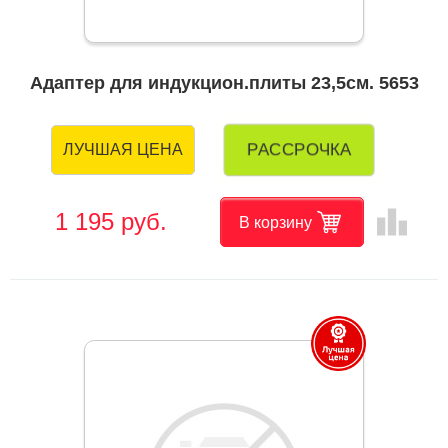
Адаптер для индукцион.плиты 23,5см. 5653
РАССРОЧКА
ЛУЧШАЯ ЦЕНА
leaderboard
1 195 руб.
В корзину