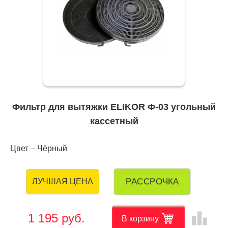
Фильтр для вытяжки ELIKOR Ф-03 угольный
кассетный
Цвет – Чёрный
РАССРОЧКА
ЛУЧШАЯ ЦЕНА
leaderboard
1 195 руб.
В корзину