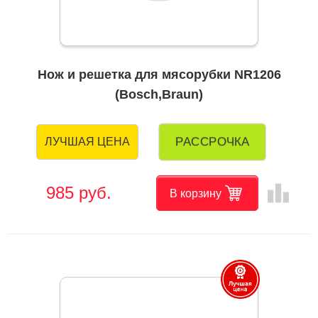
Нож и решетка для мясорубки NR1206
(Bosch,Braun)
РАССРОЧКА
ЛУЧШАЯ ЦЕНА
leaderboard
985 руб.
В корзину