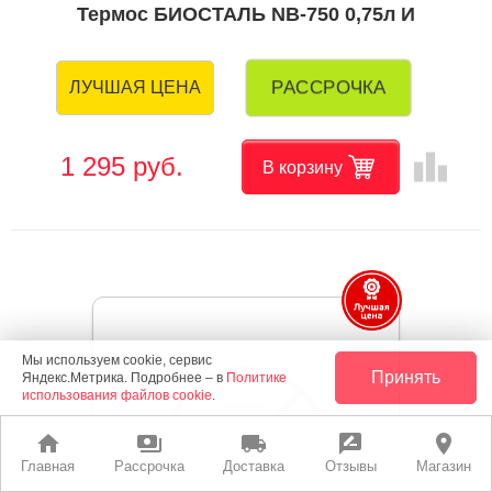
Термос БИОСТАЛЬ NB-750 0,75л И
РАССРОЧКА
ЛУЧШАЯ ЦЕНА
leaderboard
1 295 руб.
В корзину
Мы используем cookie, сервис
Принять
Яндекс.Метрика. Подробнее – в
Политике
использования файлов cookie
.
home
payments
local_shipping
rate_review
place
Главная
Рассрочка
Доставка
Отзывы
Магазин