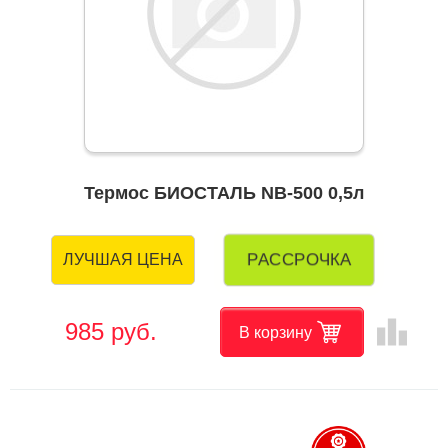
Термос БИОСТАЛЬ NB-500 0,5л
РАССРОЧКА
ЛУЧШАЯ ЦЕНА
leaderboard
985 руб.
В корзину