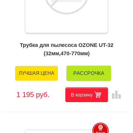
Трубка для пылесоса OZONE UT-32
(32мм,470-770мм)
РАССРОЧКА
ЛУЧШАЯ ЦЕНА
leaderboard
1 195 руб.
В корзину