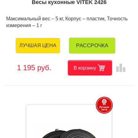
Весы кухонные VITEK 2426
Максимальный вес – 5 кг, Корпус – пластик, Точность
измерения – 1 г
РАССРОЧКА
ЛУЧШАЯ ЦЕНА
leaderboard
1 195 руб.
В корзину