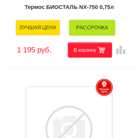
Термос БИОСТАЛЬ NX-750 0,75л
РАССРОЧКА
ЛУЧШАЯ ЦЕНА
leaderboard
1 195 руб.
В корзину