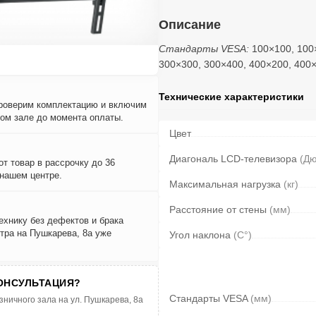
Описание
Стандарты VESA:
100×100, 100
300×300, 300×400, 400×200, 400
Технические характеристики
проверим комплектацию и включим
вом зале до момента оплаты.
Цвет
Диагональ LCD-телевизора
(Д
т товар в рассрочку до 36
 нашем центре.
Максимальная нагрузка
(кг)
Расстояние от стены
(мм)
ехнику без дефектов и брака
тра на Пушкарева, 8а уже
Угол наклона
(С°)
ОНСУЛЬТАЦИЯ?
Стандарты VESA
(мм)
зничного зала на ул. Пушкарева, 8а