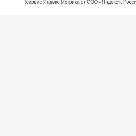
(сервис Яндекс.Метрика от ООО «Яндекс», Росси
О компании
Политика компании
Сервис
Доставка
Рассрочка
Контакты
Подарочная карта