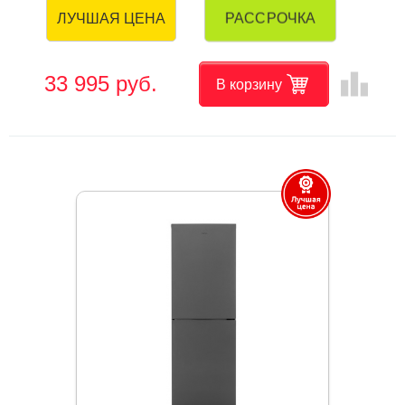
РАССРОЧКА
ЛУЧШАЯ ЦЕНА
leaderboard
33 995 руб.
В корзину