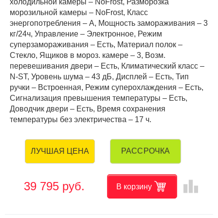
холодильной камеры – NoFrost, Разморозка
морозильной камеры – NoFrost, Класс
энергопотребления – А, Мощность замораживания – 3
кг/24ч, Управление – Электронное, Режим
суперзамораживания – Есть, Материал полок –
Стекло, Ящиков в мороз. камере – 3, Возм.
перевешивания двери – Есть, Климатический класс –
N-ST, Уровень шума – 43 дБ, Дисплей – Есть, Тип
ручки – Встроенная, Режим суперохлаждения – Есть,
Сигнализация превышения температуры – Есть,
Доводчик двери – Есть, Время сохранения
температуры без электричества – 17 ч.
РАССРОЧКА
ЛУЧШАЯ ЦЕНА
leaderboard
39 795 руб.
В корзину