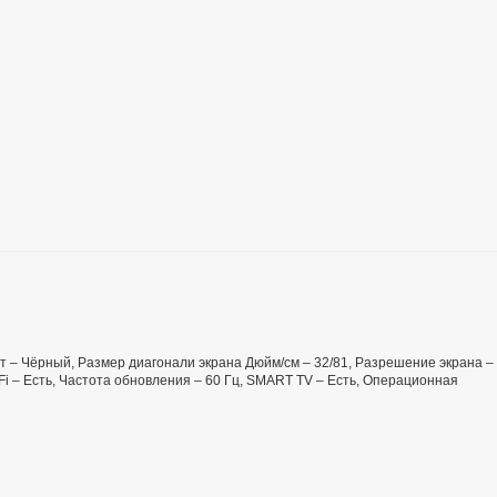
вет – Чёрный, Размер диагонали экрана Дюйм/см – 32/81, Разрешение экрана –
Fi – Есть, Частота обновления – 60 Гц, SMART TV – Есть, Операционная