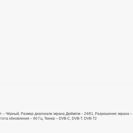
вет – Чёрный, Размер диагонали экрана Дюйм/см – 24/61, Разрешение экрана –
астота обновления – 60 Гц, Тюнер – DVB-C, DVB-T, DVB-T2