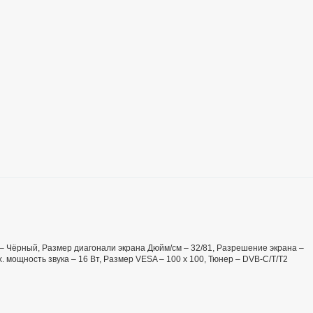
ет – Чёрный, Размер диагонали экрана Дюйм/см – 32/81, Разрешение экрана –
х. мощность звука – 16 Вт, Размер VESA – 100 х 100, Тюнер – DVB-C/T/T2