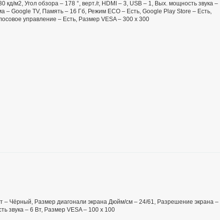
 кд/м2, Угол обзора – 178 °, верт./г, HDMI – 3, USB – 1, Вых. мощность звука –
 – Google TV, Память – 16 Гб, Режим ECO – Есть, Google Play Store – Есть,
Голосовое управление – Есть, Размер VESA – 300 х 300
вет – Чёрный, Размер диагонали экрана Дюйм/см – 24/61, Разрешение экрана –
ть звука – 6 Вт, Размер VESA – 100 х 100