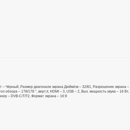
вет – Чёрный, Размер диагонали экрана Дюйм/см – 32/81, Разрешение экрана –
л обзора – 178/178 °, верт./г, HDMI – 3, USB – 2, Вых. мощность звука – 16 Вт,
юнер – DVB-C/T/T2, Формат экрана – 16:9