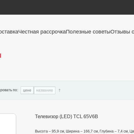
оставка
Честная рассрочка
Полезные советы
Отзывы о
ы
ровать по:
цене
названию
Телевизор (LED) TCL 65V6B
Высота – 95,9 см, Ширина – 166,7 см, Глубина – 7,4 см,