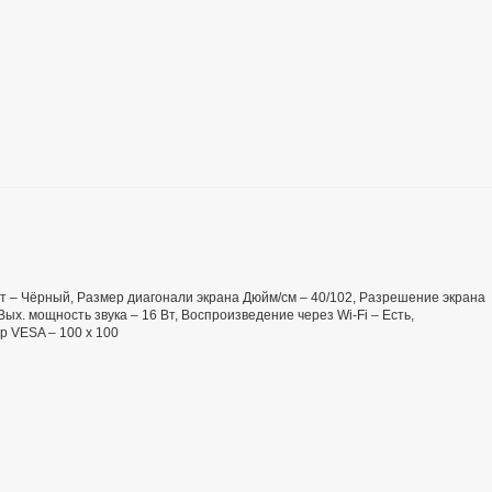
Цвет – Чёрный, Размер диагонали экрана Дюйм/см – 40/102, Разрешение экрана
Вых. мощность звука – 16 Вт, Воспроизведение через Wi-Fi – Есть,
р VESA – 100 х 100