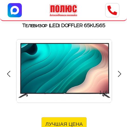
Центр бытовой техники
г. Ульяновск, ул. Пушкарева, 8a
Телевизор (LED) DOFFLER 65KUS65
1
/
6
ЛУЧШАЯ ЦЕНА